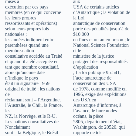
mises à
aux
exécution par ces pays
USA de certains articles
membres (en ce qui concerne
d’Antarctique ; la violation de
les leurs propres
la Loi
ressortissants et opérations)
antarctique de conservation
selon leurs propres lois
porte des pénalités jusqu’à de
nationales ;
$10.000
les années indiquent entre
en fines et un an en prison ; le
parenthèses quand une
National Science Foundation
membre-nation
et le
consultative accédée au Traité
ministère de la justice
et quand il a été acceptée en
partagent des responsabilités
tant que membre consultatif,
d’application
alors qu’aucune date
; La loi publique 95-541,
n’indique le pays
l’acte antarctique de
était un signataire 1959
conservation des USA
original de traité ; les nations
de 1978, comme modifié en
de
1996, exige des expéditions
réclamant sont – l’Argentine,
des USA en
l’Australie, le Chili, la France,
Antarctique d’informer, à
les
l’avance, le bureau des
NZ, la Norvège, et le R-U.
océans, la pièce
Les nations consultatives de
5805, département d’état,
Nonclaimant
Washington, dc 20520, qui
sont – la Belgique, le Brésil
rapporte de tels