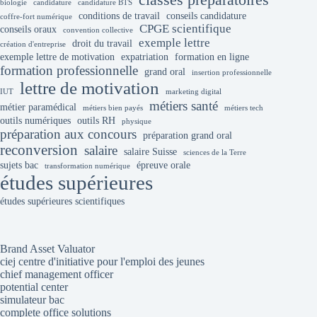
classes préparatoires
biologie
candidature
candidature BTS
conditions de travail
conseils candidature
coffre-fort numérique
CPGE scientifique
conseils oraux
convention collective
exemple lettre
droit du travail
création d'entreprise
exemple lettre de motivation
expatriation
formation en ligne
formation professionnelle
grand oral
insertion professionnelle
lettre de motivation
IUT
marketing digital
métiers santé
métier paramédical
métiers bien payés
métiers tech
outils numériques
outils RH
physique
préparation aux concours
préparation grand oral
reconversion
salaire
salaire Suisse
sciences de la Terre
sujets bac
épreuve orale
transformation numérique
études supérieures
études supérieures scientifiques
Brand Asset Valuator
ciej centre d'initiative pour l'emploi des jeunes
chief management officer
potential center
simulateur bac
complete office solutions