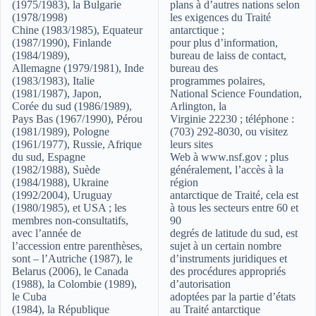
(1975/1983), la Bulgarie
plans à d’autres nations selon
(1978/1998)
les exigences du Traité
Chine (1983/1985), Equateur
antarctique ;
(1987/1990), Finlande
pour plus d’information,
(1984/1989),
bureau de laiss de contact,
Allemagne (1979/1981), Inde
bureau des
(1983/1983), Italie
programmes polaires,
(1981/1987), Japon,
National Science Foundation,
Corée du sud (1986/1989),
Arlington, la
Pays Bas (1967/1990), Pérou
Virginie 22230 ; téléphone :
(1981/1989), Pologne
(703) 292-8030, ou visitez
(1961/1977), Russie, Afrique
leurs sites
du sud, Espagne
Web à www.nsf.gov ; plus
(1982/1988), Suède
généralement, l’accès à la
(1984/1988), Ukraine
région
(1992/2004), Uruguay
antarctique de Traité, cela est
(1980/1985), et USA ; les
à tous les secteurs entre 60 et
membres non-consultatifs,
90
avec l’année de
degrés de latitude du sud, est
l’accession entre parenthèses,
sujet à un certain nombre
sont – l’Autriche (1987), le
d’instruments juridiques et
Belarus (2006), le Canada
des procédures appropriés
(1988), la Colombie (1989),
d’autorisation
le Cuba
adoptées par la partie d’états
(1984), la République
au Traité antarctique