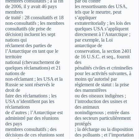
membres consultatifs ; à la fin
par ou contre
de 2006, il y avait 46 pays
les ressortissants des USA,
membres
tels que le meurtre, peut
de traité : 28 consultatifs et 18
s’appliquer
non-consultatifs ; les membres
extraterritorially ; les lois des
consultatifs (de prise de
quelques USA s’appliquent
décision) incluent les sept
directement à l’Antarctique ;
nations qui
par exemple, la Loi
réclament des parties de
antarctique de
l’Antarctique en tant que le
conservation, la section 2401
territoire
de 16 U.S.C. et seq., fournit
national (chevauchement de
des
quelques réclamations) et 21
pénalités civiles et criminelles
nations de
pour les activités suivantes, à
non-réclamant ; les USA et la
moins qu’autorisé par
Russie se sont réservés le
règlement de statut : la prise
droit de
des mammifères
faire des réclamations ; les
ou des oiseaux indigènes ;
USA n’identifient pas les
l’introduction des usines et
réclamations
des animaux
de d’autres ; l’Antarctique est
nonindigenous ; entrée dans
administré par des réunions
des secteurs particulièrement
des pays
protégés
membres consultatifs ; des
; la décharge ou la disposition
décisions de ces réunions sont
des polluants ; et l’importation