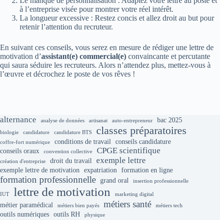
Le manque de personnalisation : Adaptez votre lettre au poste et
à l’entreprise visée pour montrer votre réel intérêt.
La longueur excessive : Restez concis et allez droit au but pour
retenir l’attention du recruteur.
En suivant ces conseils, vous serez en mesure de rédiger une lettre de
motivation d’
assistant(e) commercial(e)
convaincante et percutante
qui saura séduire les recruteurs. Alors n’attendez plus, mettez-vous à
l’œuvre et décrochez le poste de vos rêves !
alternance
bac 2025
analyse de données
artisanat
auto-entrepreneur
classes préparatoires
biologie
candidature
candidature BTS
conditions de travail
conseils candidature
coffre-fort numérique
CPGE scientifique
conseils oraux
convention collective
exemple lettre
droit du travail
création d'entreprise
exemple lettre de motivation
expatriation
formation en ligne
formation professionnelle
grand oral
insertion professionnelle
lettre de motivation
IUT
marketing digital
métiers santé
métier paramédical
métiers bien payés
métiers tech
outils numériques
outils RH
physique