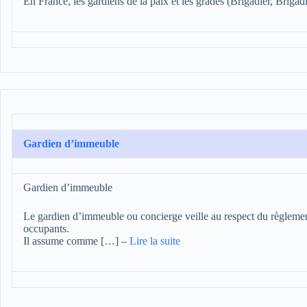
En France, les gardiens de la paix et les gradés (Brigadier, Briga
Gardien d’immeuble
Gardien d’immeuble
Le gardien d’immeuble ou concierge veille au respect du règlemen
occupants.
Il assume comme […]
–
Lire la suite