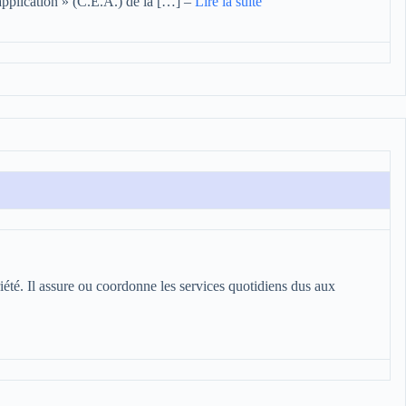
’application » (C.E.A.) de la […]
–
Lire la suite
té. Il assure ou coordonne les services quotidiens dus aux