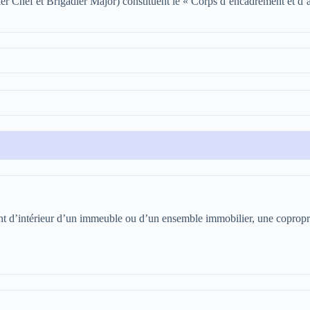
dier Chef et Brigadier Major) constituent le « Corps d’encadrement et d
t d’intérieur d’un immeuble ou d’un ensemble immobilier, une coproprié