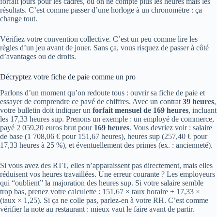
forfait jours pour les cadres, où on ne compte plus les heures mais les
résultats. C’est comme passer d’une horloge à un chronomètre : ça
change tout.
Vérifiez votre convention collective. C’est un peu comme lire les
règles d’un jeu avant de jouer. Sans ça, vous risquez de passer à côté
d’avantages ou de droits.
Décryptez votre fiche de paie comme un pro
Parlons d’un moment qu’on redoute tous : ouvrir sa fiche de paie et
essayer de comprendre ce pavé de chiffres. Avec un contrat
39 heures
,
votre bulletin doit indiquer un
forfait mensuel de 169 heures
, incluant
les 17,33 heures sup. Prenons un exemple : un employé de commerce,
payé 2 059,20 euros brut pour
169 heures
. Vous devriez voir : salaire
de base (1 708,06 € pour 151,67 heures), heures sup (257,40 € pour
17,33 heures à 25 %), et éventuellement des primes (ex. : ancienneté).
Si vous avez des RTT, elles n’apparaissent pas directement, mais elles
réduisent vos heures travaillées. Une erreur courante ? Les employeurs
qui “oublient” la majoration des heures sup. Si votre salaire semble
trop bas, prenez votre calculette : 151,67 × taux horaire + 17,33 ×
(taux × 1,25). Si ça ne colle pas, parlez-en à votre RH. C’est comme
vérifier la note au restaurant : mieux vaut le faire avant de partir.