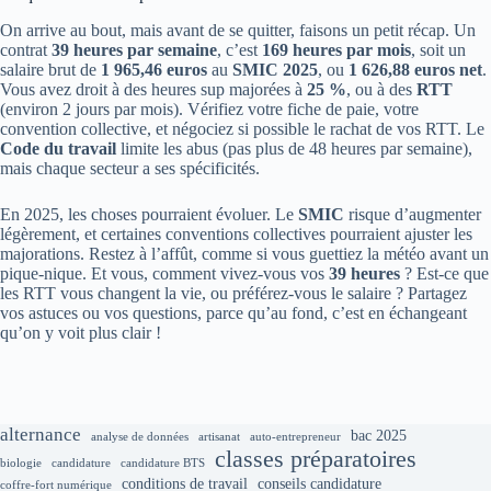
On arrive au bout, mais avant de se quitter, faisons un petit récap. Un
contrat
39 heures par semaine
, c’est
169 heures par mois
, soit un
salaire brut de
1 965,46 euros
au
SMIC 2025
, ou
1 626,88 euros net
.
Vous avez droit à des heures sup majorées à
25 %
, ou à des
RTT
(environ 2 jours par mois). Vérifiez votre fiche de paie, votre
convention collective, et négociez si possible le rachat de vos RTT. Le
Code du travail
limite les abus (pas plus de 48 heures par semaine),
mais chaque secteur a ses spécificités.
En 2025, les choses pourraient évoluer. Le
SMIC
risque d’augmenter
légèrement, et certaines conventions collectives pourraient ajuster les
majorations. Restez à l’affût, comme si vous guettiez la météo avant un
pique-nique. Et vous, comment vivez-vous vos
39 heures
? Est-ce que
les RTT vous changent la vie, ou préférez-vous le salaire ? Partagez
vos astuces ou vos questions, parce qu’au fond, c’est en échangeant
qu’on y voit plus clair !
alternance
bac 2025
analyse de données
artisanat
auto-entrepreneur
classes préparatoires
biologie
candidature
candidature BTS
conditions de travail
conseils candidature
coffre-fort numérique