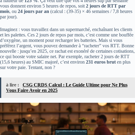
à hauteur de
125 %
. Ça veut dire que vos 4 heures sup par semaine
vous donnent environ 5 heures de repos, soit
2 jours de RTT par
mois
, ou
24 jours par an
(calcul : (39-35) × 46 semaines / 7,8 heures
par jour).
Imaginez : vous travaillez dans un supermarché, enchaînant les clients
et les palettes. Ces 2 jours de repos par mois, c’est comme une bouffée
d’oxygène, un moment pour recharger les batteries. Mais si vous
préférez l’argent, vous pouvez demander à “racheter” vos RTT. Bonne
nouvelle : jusqu’en 2025, ce rachat est exonéré de certaines cotisations,
ce qui booste votre salaire net. Par exemple, racheter 2 jours de RTT
(15,6 heures) au SMIC majoré, c’est environ
231 euros brut
en plus
sur votre paie. Tentant, non ?
à lire :
CSG CRDS Calcul : Le Guide Ultime pour Ne Plus
Vous Faire Avoir en 2025