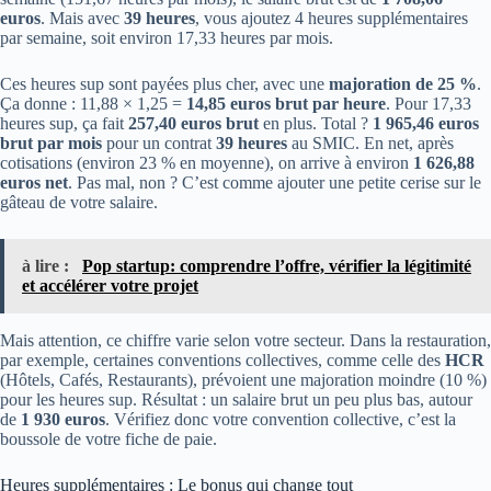
euros
. Mais avec
39 heures
, vous ajoutez 4 heures supplémentaires
par semaine, soit environ 17,33 heures par mois.
Ces heures sup sont payées plus cher, avec une
majoration de 25 %
.
Ça donne : 11,88 × 1,25 =
14,85 euros brut par heure
. Pour 17,33
heures sup, ça fait
257,40 euros brut
en plus. Total ?
1 965,46 euros
brut par mois
pour un contrat
39 heures
au SMIC. En net, après
cotisations (environ 23 % en moyenne), on arrive à environ
1 626,88
euros net
. Pas mal, non ? C’est comme ajouter une petite cerise sur le
gâteau de votre salaire.
à lire :
Pop startup: comprendre l’offre, vérifier la légitimité
et accélérer votre projet
Mais attention, ce chiffre varie selon votre secteur. Dans la restauration,
par exemple, certaines conventions collectives, comme celle des
HCR
(Hôtels, Cafés, Restaurants), prévoient une majoration moindre (10 %)
pour les heures sup. Résultat : un salaire brut un peu plus bas, autour
de
1 930 euros
. Vérifiez donc votre convention collective, c’est la
boussole de votre fiche de paie.
Heures supplémentaires : Le bonus qui change tout