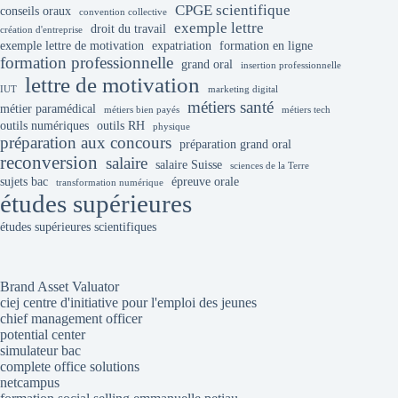
CPGE scientifique
conseils oraux
convention collective
exemple lettre
droit du travail
création d'entreprise
exemple lettre de motivation
expatriation
formation en ligne
formation professionnelle
grand oral
insertion professionnelle
lettre de motivation
IUT
marketing digital
métiers santé
métier paramédical
métiers bien payés
métiers tech
outils numériques
outils RH
physique
préparation aux concours
préparation grand oral
reconversion
salaire
salaire Suisse
sciences de la Terre
sujets bac
épreuve orale
transformation numérique
études supérieures
études supérieures scientifiques
Brand Asset Valuator
ciej centre d'initiative pour l'emploi des jeunes
chief management officer
potential center
simulateur bac
complete office solutions
netcampus