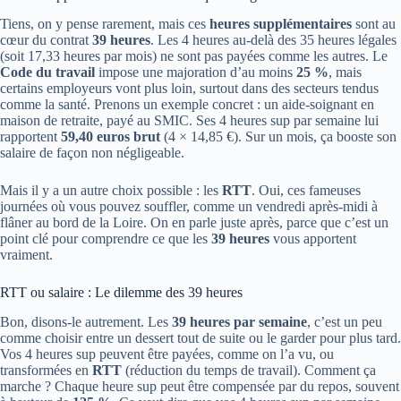
Tiens, on y pense rarement, mais ces
heures supplémentaires
sont au
cœur du contrat
39 heures
. Les 4 heures au-delà des 35 heures légales
(soit 17,33 heures par mois) ne sont pas payées comme les autres. Le
Code du travail
impose une majoration d’au moins
25 %
, mais
certains employeurs vont plus loin, surtout dans des secteurs tendus
comme la santé. Prenons un exemple concret : un aide-soignant en
maison de retraite, payé au SMIC. Ses 4 heures sup par semaine lui
rapportent
59,40 euros brut
(4 × 14,85 €). Sur un mois, ça booste son
salaire de façon non négligeable.
Mais il y a un autre choix possible : les
RTT
. Oui, ces fameuses
journées où vous pouvez souffler, comme un vendredi après-midi à
flâner au bord de la Loire. On en parle juste après, parce que c’est un
point clé pour comprendre ce que les
39 heures
vous apportent
vraiment.
RTT ou salaire : Le dilemme des 39 heures
Bon, disons-le autrement. Les
39 heures par semaine
, c’est un peu
comme choisir entre un dessert tout de suite ou le garder pour plus tard.
Vos 4 heures sup peuvent être payées, comme on l’a vu, ou
transformées en
RTT
(réduction du temps de travail). Comment ça
marche ? Chaque heure sup peut être compensée par du repos, souvent