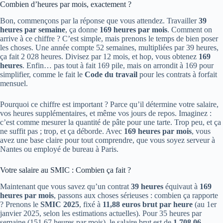
Combien d’heures par mois, exactement ?
Bon, commençons par la réponse que vous attendez. Travailler
39
heures par semaine
, ça donne
169 heures par mois
. Comment on
arrive à ce chiffre ? C’est simple, mais prenons le temps de bien poser
les choses. Une année compte 52 semaines, multipliées par 39 heures,
ça fait 2 028 heures. Divisez par 12 mois, et hop, vous obtenez
169
heures
. Enfin… pas tout à fait 169 pile, mais on arrondit à 169 pour
simplifier, comme le fait le
Code du travail
pour les contrats à forfait
mensuel.
Pourquoi ce chiffre est important ? Parce qu’il détermine votre salaire,
vos heures supplémentaires, et même vos jours de repos. Imaginez :
c’est comme mesurer la quantité de pâte pour une tarte. Trop peu, et ça
ne suffit pas ; trop, et ça déborde. Avec
169 heures par mois
, vous
avez une base claire pour tout comprendre, que vous soyez serveur à
Nantes ou employé de bureau à Paris.
Votre salaire au SMIC : Combien ça fait ?
Maintenant que vous savez qu’un contrat
39 heures
équivaut à
169
heures par mois
, passons aux choses sérieuses : combien ça rapporte
? Prenons le
SMIC 2025
, fixé à
11,88 euros brut par heure
(au 1er
janvier 2025, selon les estimations actuelles). Pour 35 heures par
semaine (151,67 heures par mois), le salaire brut est de
1 708,06