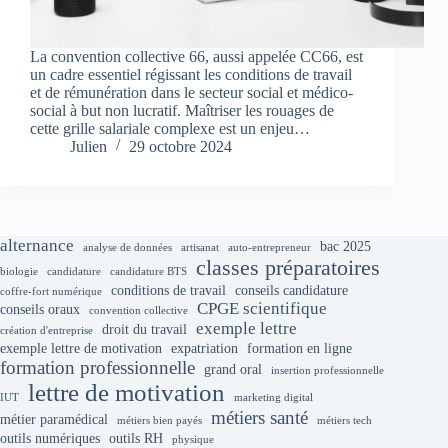
La convention collective 66, aussi appelée CC66, est
un cadre essentiel régissant les conditions de travail
et de rémunération dans le secteur social et médico-
social à but non lucratif. Maîtriser les rouages de
cette grille salariale complexe est un enjeu…
Julien
29 octobre 2024
alternance
bac 2025
analyse de données
artisanat
auto-entrepreneur
classes préparatoires
biologie
candidature
candidature BTS
conditions de travail
conseils candidature
coffre-fort numérique
CPGE scientifique
conseils oraux
convention collective
exemple lettre
droit du travail
création d'entreprise
exemple lettre de motivation
expatriation
formation en ligne
formation professionnelle
grand oral
insertion professionnelle
lettre de motivation
IUT
marketing digital
métiers santé
métier paramédical
métiers bien payés
métiers tech
outils numériques
outils RH
physique