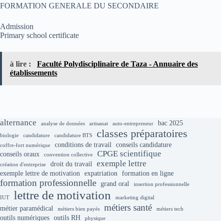
FORMATION GENERALE DU SECONDAIRE
Admission
Primary school certificate
à lire :
Faculté Polydisciplinaire de Taza - Annuaire des
établissements
alternance
bac 2025
analyse de données
artisanat
auto-entrepreneur
classes préparatoires
biologie
candidature
candidature BTS
conditions de travail
conseils candidature
coffre-fort numérique
CPGE scientifique
conseils oraux
convention collective
exemple lettre
droit du travail
création d'entreprise
exemple lettre de motivation
expatriation
formation en ligne
formation professionnelle
grand oral
insertion professionnelle
lettre de motivation
IUT
marketing digital
métiers santé
métier paramédical
métiers bien payés
métiers tech
outils numériques
outils RH
physique