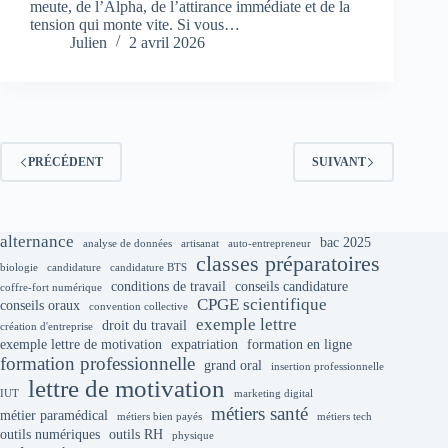
meute, de l’Alpha, de l’attirance immédiate et de la
tension qui monte vite. Si vous…
Julien
2 avril 2026
PRÉCÉDENT
SUIVANT
alternance
bac 2025
analyse de données
artisanat
auto-entrepreneur
classes préparatoires
biologie
candidature
candidature BTS
conditions de travail
conseils candidature
coffre-fort numérique
CPGE scientifique
conseils oraux
convention collective
exemple lettre
droit du travail
création d'entreprise
exemple lettre de motivation
expatriation
formation en ligne
formation professionnelle
grand oral
insertion professionnelle
lettre de motivation
IUT
marketing digital
métiers santé
métier paramédical
métiers bien payés
métiers tech
outils numériques
outils RH
physique