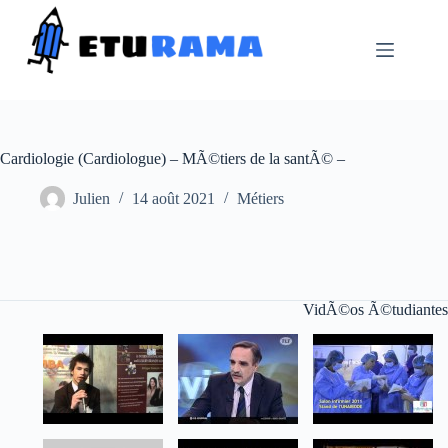
Passer
au
contenu
Cardiologie (Cardiologue) – MÃ©tiers de la santÃ© –
Julien
14 août 2021
Métiers
VidÃ©os Ã©tudiantes