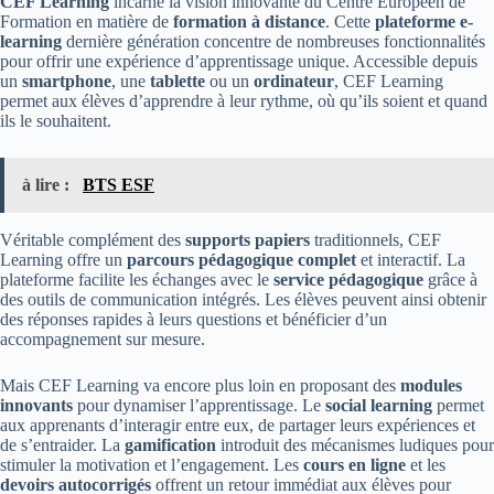
CEF Learning
incarne la vision innovante du Centre Européen de
Formation en matière de
formation à distance
. Cette
plateforme e-
learning
dernière génération concentre de nombreuses fonctionnalités
pour offrir une expérience d’apprentissage unique. Accessible depuis
un
smartphone
, une
tablette
ou un
ordinateur
, CEF Learning
permet aux élèves d’apprendre à leur rythme, où qu’ils soient et quand
ils le souhaitent.
à lire :
BTS ESF
Véritable complément des
supports papiers
traditionnels, CEF
Learning offre un
parcours pédagogique complet
et interactif. La
plateforme facilite les échanges avec le
service pédagogique
grâce à
des outils de communication intégrés. Les élèves peuvent ainsi obtenir
des réponses rapides à leurs questions et bénéficier d’un
accompagnement sur mesure.
Mais CEF Learning va encore plus loin en proposant des
modules
innovants
pour dynamiser l’apprentissage. Le
social learning
permet
aux apprenants d’interagir entre eux, de partager leurs expériences et
de s’entraider. La
gamification
introduit des mécanismes ludiques pour
stimuler la motivation et l’engagement. Les
cours en ligne
et les
devoirs autocorrigés
offrent un retour immédiat aux élèves pour