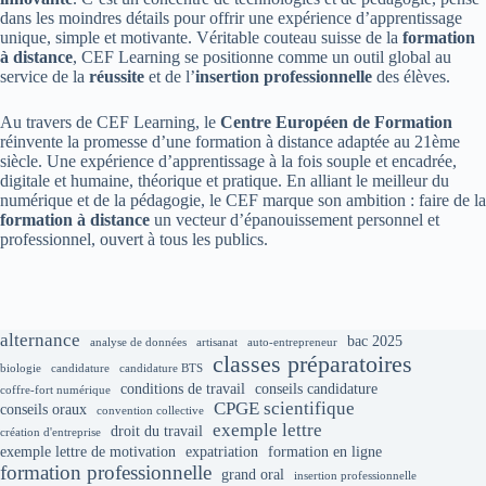
dans les moindres détails pour offrir une expérience d’apprentissage
unique, simple et motivante. Véritable couteau suisse de la
formation
à distance
, CEF Learning se positionne comme un outil global au
service de la
réussite
et de l’
insertion professionnelle
des élèves.
Au travers de CEF Learning, le
Centre Européen de Formation
réinvente la promesse d’une formation à distance adaptée au 21ème
siècle. Une expérience d’apprentissage à la fois souple et encadrée,
digitale et humaine, théorique et pratique. En alliant le meilleur du
numérique et de la pédagogie, le CEF marque son ambition : faire de la
formation à distance
un vecteur d’épanouissement personnel et
professionnel, ouvert à tous les publics.
alternance
bac 2025
analyse de données
artisanat
auto-entrepreneur
classes préparatoires
biologie
candidature
candidature BTS
conditions de travail
conseils candidature
coffre-fort numérique
CPGE scientifique
conseils oraux
convention collective
exemple lettre
droit du travail
création d'entreprise
exemple lettre de motivation
expatriation
formation en ligne
formation professionnelle
grand oral
insertion professionnelle