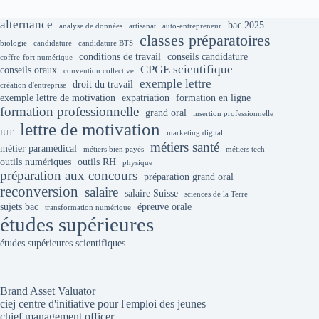
alternance
bac 2025
analyse de données
artisanat
auto-entrepreneur
classes préparatoires
biologie
candidature
candidature BTS
conditions de travail
conseils candidature
coffre-fort numérique
CPGE scientifique
conseils oraux
convention collective
exemple lettre
droit du travail
création d'entreprise
exemple lettre de motivation
expatriation
formation en ligne
formation professionnelle
grand oral
insertion professionnelle
lettre de motivation
IUT
marketing digital
métiers santé
métier paramédical
métiers bien payés
métiers tech
outils numériques
outils RH
physique
préparation aux concours
préparation grand oral
reconversion
salaire
salaire Suisse
sciences de la Terre
sujets bac
épreuve orale
transformation numérique
études supérieures
études supérieures scientifiques
Brand Asset Valuator
ciej centre d'initiative pour l'emploi des jeunes
chief management officer