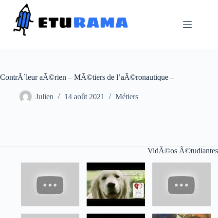
Passer
au
contenu
ContrÃ´leur aÃ©rien – MÃ©tiers de l’aÃ©ronautique –
Julien
14 août 2021
Métiers
VidÃ©os Ã©tudiantes