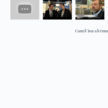
ContrÃ´leur aÃ©rien