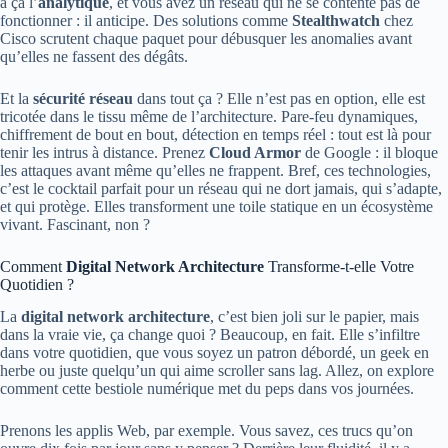
à ça l’
analytique
, et vous avez un réseau qui ne se contente pas de
fonctionner : il anticipe. Des solutions comme
Stealthwatch
chez
Cisco scrutent chaque paquet pour débusquer les anomalies avant
qu’elles ne fassent des dégâts.
Et la
sécurité réseau
dans tout ça ? Elle n’est pas en option, elle est
tricotée dans le tissu même de l’architecture. Pare-feu dynamiques,
chiffrement de bout en bout, détection en temps réel : tout est là pour
tenir les intrus à distance. Prenez
Cloud Armor
de Google : il bloque
les attaques avant même qu’elles ne frappent. Bref, ces technologies,
c’est le cocktail parfait pour un réseau qui ne dort jamais, qui s’adapte,
et qui protège. Elles transforment une toile statique en un écosystème
vivant. Fascinant, non ?
Comment
Digital Network Architecture
Transforme-t-elle Votre
Quotidien ?
La
digital network architecture
, c’est bien joli sur le papier, mais
dans la vraie vie, ça change quoi ? Beaucoup, en fait. Elle s’infiltre
dans votre quotidien, que vous soyez un patron débordé, un geek en
herbe ou juste quelqu’un qui aime scroller sans lag. Allez, on explore
comment cette bestiole numérique met du peps dans vos journées.
Prenons les applis Web, par exemple. Vous savez, ces trucs qu’on