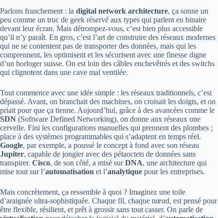
Parlons franchement : la
digital network architecture
, ça sonne un
peu comme un truc de geek réservé aux types qui parlent en binaire
devant leur écran. Mais détrompez-vous, c’est bien plus accessible
qu’il n’y paraît. En gros, c’est l’art de construire des réseaux modernes
qui ne se contentent pas de transporter des données, mais qui les
comprennent, les optimisent et les sécurisent avec une finesse digne
d’un horloger suisse. On est loin des câbles enchevêtrés et des switchs
qui clignotent dans une cave mal ventilée.
Tout commence avec une idée simple : les réseaux traditionnels, c’est
dépassé. Avant, on branchait des machines, on croisait les doigts, et on
priait pour que ça tienne. Aujourd’hui, grâce à des avancées comme le
SDN
(Software Defined Networking), on donne aux réseaux une
cervelle. Fini les configurations manuelles qui prennent des plombes ;
place à des systèmes programmables qui s’adaptent en temps réel.
Google
, par exemple, a poussé le concept à fond avec son réseau
Jupiter
, capable de jongler avec des pétaoctets de données sans
transpirer.
Cisco
, de son côté, a misé sur
DNA
, une architecture qui
mise tout sur l’
automatisation
et l’
analytique
pour les entreprises.
Mais concrètement, ça ressemble à quoi ? Imaginez une toile
d’araignée ultra-sophistiquée. Chaque fil, chaque nœud, est pensé pour
être flexible, résilient, et prêt à grossir sans tout casser. On parle de