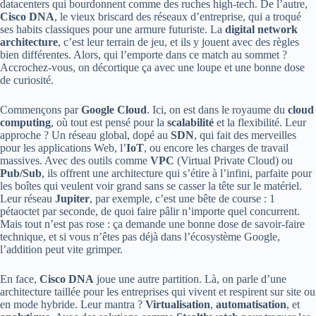
datacenters qui bourdonnent comme des ruches high-tech. De l’autre,
Cisco DNA
, le vieux briscard des réseaux d’entreprise, qui a troqué
ses habits classiques pour une armure futuriste. La
digital network
architecture
, c’est leur terrain de jeu, et ils y jouent avec des règles
bien différentes. Alors, qui l’emporte dans ce match au sommet ?
Accrochez-vous, on décortique ça avec une loupe et une bonne dose
de curiosité.
Commençons par
Google Cloud
. Ici, on est dans le royaume du
cloud
computing
, où tout est pensé pour la
scalabilité
et la flexibilité. Leur
approche ? Un réseau global, dopé au
SDN
, qui fait des merveilles
pour les applications Web, l’
IoT
, ou encore les charges de travail
massives. Avec des outils comme
VPC
(Virtual Private Cloud) ou
Pub/Sub
, ils offrent une architecture qui s’étire à l’infini, parfaite pour
les boîtes qui veulent voir grand sans se casser la tête sur le matériel.
Leur réseau
Jupiter
, par exemple, c’est une bête de course : 1
pétaoctet par seconde, de quoi faire pâlir n’importe quel concurrent.
Mais tout n’est pas rose : ça demande une bonne dose de savoir-faire
technique, et si vous n’êtes pas déjà dans l’écosystème Google,
l’addition peut vite grimper.
En face,
Cisco DNA
joue une autre partition. Là, on parle d’une
architecture taillée pour les entreprises qui vivent et respirent sur site ou
en mode hybride. Leur mantra ?
Virtualisation
,
automatisation
, et