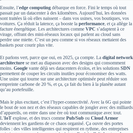
Ensuite, l’
edge computing
débarque en force. Fini le temps où tout
passait par un datacenter à des kilomètres. Aujourd’hui, les données
sont traitées là où elles naissent – dans vos usines, vos boutiques, vos
voitures. Ça réduit la latence, ça booste la
performance
, et ça allège la
facture énergétique. Les architectures comme
VPC
s’adaptent à ce
virage, offrant des mini-réseaux locaux qui parlent au cloud sans
perdre une miette. C’est un peu comme si vos réseaux mettaient des
baskets pour courir plus vite.
Et parlons vert, parce que oui, en 2025, ça compte. La
digital network
architecture
se met au diapason avec des designs qui consomment
moins.
Google
vante déjà ses datacenters écolos, et les solutions
SDN
permettent de couper les circuits inutiles pour économiser des watts.
Une usine qui tourne sur une architecture optimisée peut réduire son
empreinte carbone de 20 %, et ça, ça fait du bien à la planète autant
qu’au portefeuille.
Mais le plus excitant, c’est l’hyper-connectivité. Avec la 6G qui pointe
le bout de son nez et des réseaux capables de jongler avec des milliards
d’appareils, on entre dans une ère où tout communique avec tout.
L’
IoT
explose, et des trucs comme
Pub/Sub
ou
Cloud Armor
deviennent les gardiens de ce chaos organisé. Ça ouvre des portes
folles : des villes intelligentes qui respirent en rythme, des entreprises