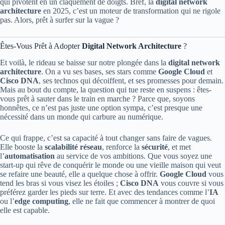
qui pivotent en un claquement de doigts. Bref, la
digital network
architecture
en 2025, c’est un moteur de transformation qui ne rigole
pas. Alors, prêt à surfer sur la vague ?
Êtes-Vous Prêt à Adopter
Digital Network Architecture
?
Et voilà, le rideau se baisse sur notre plongée dans la
digital network
architecture
. On a vu ses bases, ses stars comme
Google Cloud
et
Cisco DNA
, ses technos qui décoiffent, et ses promesses pour demain.
Mais au bout du compte, la question qui tue reste en suspens : êtes-
vous prêt à sauter dans le train en marche ? Parce que, soyons
honnêtes, ce n’est pas juste une option sympa, c’est presque une
nécessité dans un monde qui carbure au numérique.
Ce qui frappe, c’est sa capacité à tout changer sans faire de vagues.
Elle booste la
scalabilité réseau
, renforce la
sécurité
, et met
l’
automatisation
au service de vos ambitions. Que vous soyez une
start-up qui rêve de conquérir le monde ou une vieille maison qui veut
se refaire une beauté, elle a quelque chose à offrir.
Google Cloud
vous
tend les bras si vous visez les étoiles ;
Cisco DNA
vous couvre si vous
préférez garder les pieds sur terre. Et avec des tendances comme l’
IA
ou l’
edge computing
, elle ne fait que commencer à montrer de quoi
elle est capable.