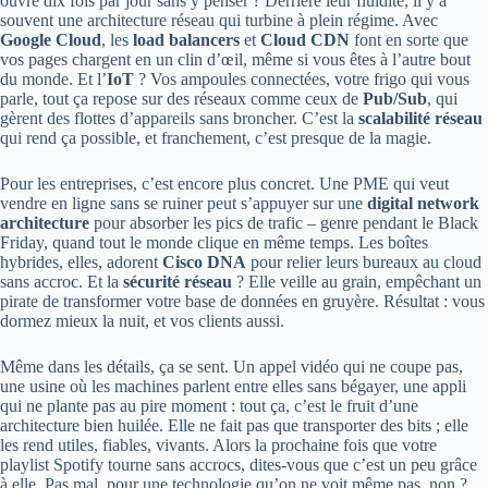
ouvre dix fois par jour sans y penser ? Derrière leur fluidité, il y a
souvent une architecture réseau qui turbine à plein régime. Avec
Google Cloud
, les
load balancers
et
Cloud CDN
font en sorte que
vos pages chargent en un clin d’œil, même si vous êtes à l’autre bout
du monde. Et l’
IoT
? Vos ampoules connectées, votre frigo qui vous
parle, tout ça repose sur des réseaux comme ceux de
Pub/Sub
, qui
gèrent des flottes d’appareils sans broncher. C’est la
scalabilité réseau
qui rend ça possible, et franchement, c’est presque de la magie.
Pour les entreprises, c’est encore plus concret. Une PME qui veut
vendre en ligne sans se ruiner peut s’appuyer sur une
digital network
architecture
pour absorber les pics de trafic – genre pendant le Black
Friday, quand tout le monde clique en même temps. Les boîtes
hybrides, elles, adorent
Cisco DNA
pour relier leurs bureaux au cloud
sans accroc. Et la
sécurité réseau
? Elle veille au grain, empêchant un
pirate de transformer votre base de données en gruyère. Résultat : vous
dormez mieux la nuit, et vos clients aussi.
Même dans les détails, ça se sent. Un appel vidéo qui ne coupe pas,
une usine où les machines parlent entre elles sans bégayer, une appli
qui ne plante pas au pire moment : tout ça, c’est le fruit d’une
architecture bien huilée. Elle ne fait pas que transporter des bits ; elle
les rend utiles, fiables, vivants. Alors la prochaine fois que votre
playlist Spotify tourne sans accrocs, dites-vous que c’est un peu grâce
à elle. Pas mal, pour une technologie qu’on ne voit même pas, non ?