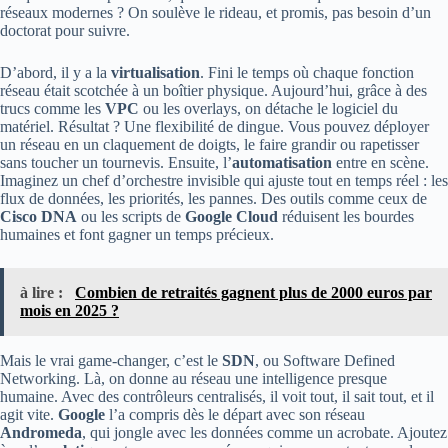
réseaux modernes ? On soulève le rideau, et promis, pas besoin d’un
doctorat pour suivre.
D’abord, il y a la
virtualisation
. Fini le temps où chaque fonction
réseau était scotchée à un boîtier physique. Aujourd’hui, grâce à des
trucs comme les
VPC
ou les overlays, on détache le logiciel du
matériel. Résultat ? Une flexibilité de dingue. Vous pouvez déployer
un réseau en un claquement de doigts, le faire grandir ou rapetisser
sans toucher un tournevis. Ensuite, l’
automatisation
entre en scène.
Imaginez un chef d’orchestre invisible qui ajuste tout en temps réel : les
flux de données, les priorités, les pannes. Des outils comme ceux de
Cisco DNA
ou les scripts de
Google Cloud
réduisent les bourdes
humaines et font gagner un temps précieux.
à lire :
Combien de retraités gagnent plus de 2000 euros par
mois en 2025 ?
Mais le vrai game-changer, c’est le
SDN
, ou Software Defined
Networking. Là, on donne au réseau une intelligence presque
humaine. Avec des contrôleurs centralisés, il voit tout, il sait tout, et il
agit vite.
Google
l’a compris dès le départ avec son réseau
Andromeda
, qui jongle avec les données comme un acrobate. Ajoutez