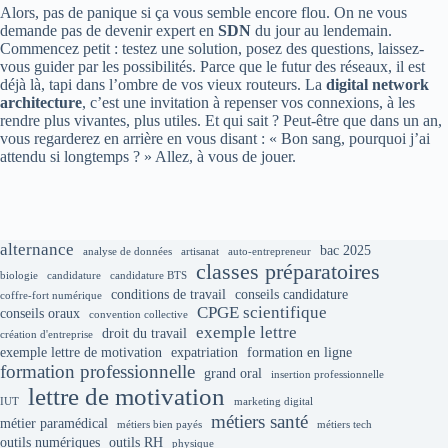
Alors, pas de panique si ça vous semble encore flou. On ne vous
demande pas de devenir expert en
SDN
du jour au lendemain.
Commencez petit : testez une solution, posez des questions, laissez-
vous guider par les possibilités. Parce que le futur des réseaux, il est
déjà là, tapi dans l’ombre de vos vieux routeurs. La
digital network
architecture
, c’est une invitation à repenser vos connexions, à les
rendre plus vivantes, plus utiles. Et qui sait ? Peut-être que dans un an,
vous regarderez en arrière en vous disant : « Bon sang, pourquoi j’ai
attendu si longtemps ? » Allez, à vous de jouer.
alternance
bac 2025
analyse de données
artisanat
auto-entrepreneur
classes préparatoires
biologie
candidature
candidature BTS
conditions de travail
conseils candidature
coffre-fort numérique
CPGE scientifique
conseils oraux
convention collective
exemple lettre
droit du travail
création d'entreprise
exemple lettre de motivation
expatriation
formation en ligne
formation professionnelle
grand oral
insertion professionnelle
lettre de motivation
IUT
marketing digital
métiers santé
métier paramédical
métiers bien payés
métiers tech
outils numériques
outils RH
physique