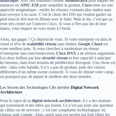
analytique
. Avec des solutions comme
Stealthwatch
pour traquer les
menaces ou
APIC-EM
pour simplifier la gestion,
Cisco
mise sur une
approche pragmatique : rendre les réseaux existants plus malins sans
tout envoyer à la casse. C’est le choix des DSI qui veulent garder un
pied dans le réel tout en flirtant avec le futur. Mais le hic, c’est que ça
reste très centré sur l’univers Cisco. Si vous n’êtes pas fan de leur
matos, vous risquez de vous sentir à l’étroit.
Alors, qui gagne ? Ça dépend de vous. Si votre entreprise vit dans le
cloud et rêve de
scalabilité réseau
sans limites,
Google Cloud
est
votre meilleur pote. Si vous cherchez à moderniser un réseau
d’entreprise sans tout bouleverser,
Cisco DNA
a de sérieux arguments.
Les deux brillent par leur
sécurité réseau
et leur capacité à anticiper
les besoins, mais leurs terrains de prédilection divergent. Une chose est
sûre : dans cette bataille, il n’y a pas de perdant, juste des visions
différentes d’un même avenir connecté. À vous de choisir votre camp,
ou pourquoi pas, de piquer le meilleur des deux mondes.
Les Secrets des Technologies Clés derrière
Digital Network
Architecture
Sous le capot de la
digital network architecture
, il y a des moteurs
qui ronronnent et des idées qui fusent. Ce n’est pas juste une question
de câbles ou de serveurs ; c’est une symphonie technologique où
chaque note compte. Alors, quels sont ces secrets qui font vibrer les