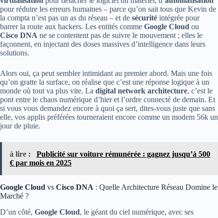
virtualisation
pour détacher le logiciel du matériel, d’
automatisation
pour réduire les erreurs humaines – parce qu’on sait tous que Kevin de
la compta n’est pas un as du réseau – et de
sécurité
intégrée pour
barrer la route aux hackers. Les entités comme
Google Cloud
ou
Cisco DNA
ne se contentent pas de suivre le mouvement ; elles le
façonnent, en injectant des doses massives d’intelligence dans leurs
solutions.
Alors oui, ça peut sembler intimidant au premier abord. Mais une fois
qu’on gratte la surface, on réalise que c’est une réponse logique à un
monde où tout va plus vite. La
digital network architecture
, c’est le
pont entre le chaos numérique d’hier et l’ordre connecté de demain. Et
si vous vous demandez encore à quoi ça sert, dites-vous juste que sans
elle, vos applis préférées tourneraient encore comme un modem 56k un
jour de pluie.
à lire :
Publicité sur voiture rémunérée : gagnez jusqu’à 500
€ par mois en 2025
Google Cloud
vs
Cisco DNA
: Quelle Architecture Réseau Domine le
Marché ?
D’un côté,
Google Cloud
, le géant du ciel numérique, avec ses