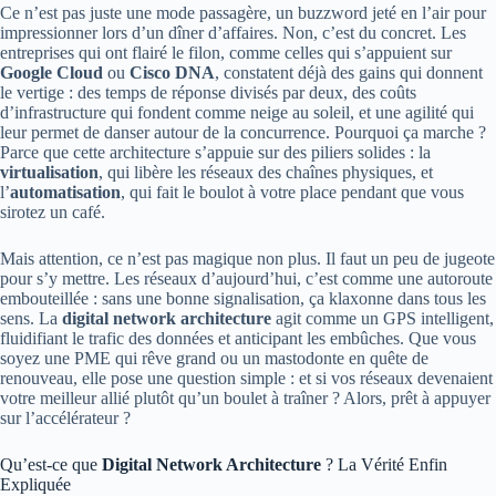
Ce n’est pas juste une mode passagère, un buzzword jeté en l’air pour
impressionner lors d’un dîner d’affaires. Non, c’est du concret. Les
entreprises qui ont flairé le filon, comme celles qui s’appuient sur
Google Cloud
ou
Cisco DNA
, constatent déjà des gains qui donnent
le vertige : des temps de réponse divisés par deux, des coûts
d’infrastructure qui fondent comme neige au soleil, et une agilité qui
leur permet de danser autour de la concurrence. Pourquoi ça marche ?
Parce que cette architecture s’appuie sur des piliers solides : la
virtualisation
, qui libère les réseaux des chaînes physiques, et
l’
automatisation
, qui fait le boulot à votre place pendant que vous
sirotez un café.
Mais attention, ce n’est pas magique non plus. Il faut un peu de jugeote
pour s’y mettre. Les réseaux d’aujourd’hui, c’est comme une autoroute
embouteillée : sans une bonne signalisation, ça klaxonne dans tous les
sens. La
digital network architecture
agit comme un GPS intelligent,
fluidifiant le trafic des données et anticipant les embûches. Que vous
soyez une PME qui rêve grand ou un mastodonte en quête de
renouveau, elle pose une question simple : et si vos réseaux devenaient
votre meilleur allié plutôt qu’un boulet à traîner ? Alors, prêt à appuyer
sur l’accélérateur ?
Qu’est-ce que
Digital Network Architecture
? La Vérité Enfin
Expliquée