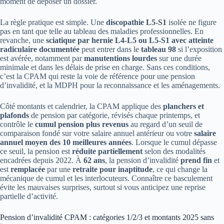
moment de déposer un dossier.
La règle pratique est simple. Une
discopathie L5-S1
isolée ne figure
pas en tant que telle au tableau des maladies professionnelles. En
revanche, une
sciatique par hernie L4-L5 ou L5-S1 avec atteinte
radiculaire documentée
peut entrer dans le
tableau 98
si l’exposition
est avérée, notamment par
manutentions lourdes
sur une durée
minimale et dans les délais de prise en charge. Sans ces conditions,
c’est la CPAM qui reste la voie de référence pour une pension
d’invalidité, et la MDPH pour la reconnaissance et les aménagements.
Côté montants et calendrier, la CPAM applique des
planchers et
plafonds
de pension par catégorie, révisés chaque printemps, et
contrôle le
cumul pension plus revenus
au regard d’un seuil de
comparaison fondé sur votre salaire annuel antérieur ou votre
salaire
annuel moyen des 10 meilleures années
. Lorsque le cumul dépasse
ce seuil, la pension est
réduite partiellement
selon des modalités
encadrées depuis 2022. À
62 ans
, la pension d’invalidité
prend fin
et
est
remplacée
par une
retraite pour inaptitude
, ce qui change la
mécanique de cumul et les interlocuteurs. Connaître ce basculement
évite les mauvaises surprises, surtout si vous anticipez une reprise
partielle d’activité.
Pension d’invalidité CPAM : catégories 1/2/3 et montants 2025 sans