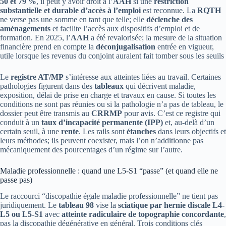
50 et 79 %
, il peut y avoir droit à l’
AAH
si une
restriction
substantielle et durable d’accès à l’emploi
est reconnue. La
RQTH
ne verse pas une somme en tant que telle; elle
déclenche des
aménagements
et facilite l’accès aux dispositifs d’emploi et de
formation. En 2025, l’
AAH
a été revalorisée; la mesure de la situation
financière prend en compte la
déconjugalisation
entrée en vigueur,
utile lorsque les revenus du conjoint auraient fait tomber sous les seuils
Le
registre AT/MP
s’intéresse aux atteintes liées au travail. Certaines
pathologies figurent dans des
tableaux
qui décrivent maladie,
exposition, délai de prise en charge et travaux en cause. Si toutes les
conditions ne sont pas réunies ou si la pathologie n’a pas de tableau, le
dossier peut être transmis au
CRRMP
pour avis. C’est ce registre qui
conduit à un
taux d’incapacité permanente (IPP)
et, au-delà d’un
certain seuil, à une
rente
. Les rails sont
étanches
dans leurs objectifs et
leurs méthodes; ils peuvent coexister, mais l’on n’additionne pas
mécaniquement des pourcentages d’un régime sur l’autre.
Maladie professionnelle : quand une L5-S1 “passe” (et quand elle ne
passe pas)
Le raccourci “discopathie égale maladie professionnelle” ne tient pas
juridiquement. Le
tableau 98
vise la
sciatique par hernie discale L4-
L5 ou L5-S1
avec
atteinte radiculaire de topographie concordante
,
pas la discopathie dégénérative en général. Trois conditions clés