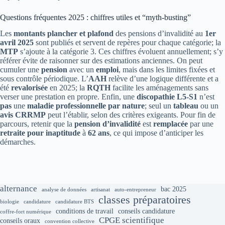
Questions fréquentes 2025 : chiffres utiles et “myth-busting”
Les
montants plancher et plafond
des pensions d’invalidité au
1er
avril 2025
sont publiés et servent de repères pour chaque catégorie; la
MTP
s’ajoute à la catégorie 3. Ces chiffres évoluent annuellement; s’y
référer évite de raisonner sur des estimations anciennes. On peut
cumuler une
pension
avec un
emploi
, mais dans les limites fixées et
sous contrôle périodique. L’
AAH
relève d’une logique différente et a
été
revalorisée
en 2025; la
RQTH
facilite les aménagements sans
verser une prestation en propre. Enfin, une
discopathie L5-S1
n’est
pas
une
maladie professionnelle par nature
; seul un
tableau
ou un
avis CRRMP
peut l’établir, selon des critères exigeants. Pour fin de
parcours, retenir que la
pension d’invalidité
est
remplacée
par une
retraite pour inaptitude
à
62 ans
, ce qui impose d’anticiper les
démarches.
alternance
bac 2025
analyse de données
artisanat
auto-entrepreneur
classes préparatoires
biologie
candidature
candidature BTS
conditions de travail
conseils candidature
coffre-fort numérique
CPGE scientifique
conseils oraux
convention collective