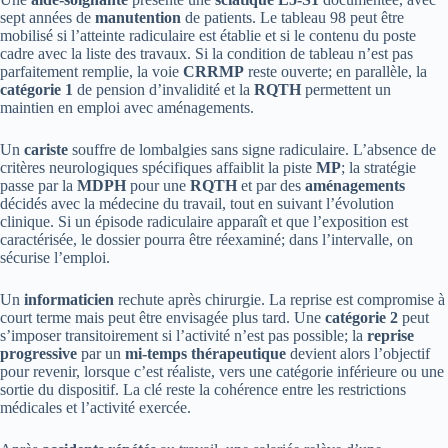
sept années de
manutention
de patients. Le tableau 98 peut être
mobilisé si l’atteinte radiculaire est établie et si le contenu du poste
cadre avec la liste des travaux. Si la condition de tableau n’est pas
parfaitement remplie, la voie
CRRMP
reste ouverte; en parallèle, la
catégorie 1
de pension d’invalidité et la
RQTH
permettent un
maintien en emploi avec aménagements.
Un
cariste
souffre de lombalgies sans signe radiculaire. L’absence de
critères neurologiques spécifiques affaiblit la piste
MP
; la stratégie
passe par la
MDPH
pour une
RQTH
et par des
aménagements
décidés avec la médecine du travail, tout en suivant l’évolution
clinique. Si un épisode radiculaire apparaît et que l’exposition est
caractérisée, le dossier pourra être réexaminé; dans l’intervalle, on
sécurise l’emploi.
Un
informaticien
rechute après chirurgie. La reprise est compromise à
court terme mais peut être envisagée plus tard. Une
catégorie 2
peut
s’imposer transitoirement si l’activité n’est pas possible; la
reprise
progressive
par un
mi-temps thérapeutique
devient alors l’objectif
pour revenir, lorsque c’est réaliste, vers une catégorie inférieure ou une
sortie du dispositif. La clé reste la cohérence entre les restrictions
médicales et l’activité exercée.