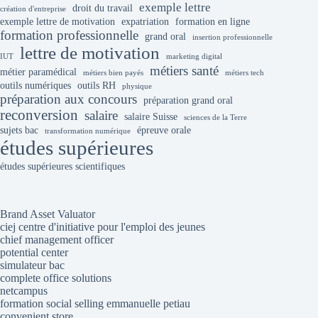
exemple lettre
droit du travail
création d'entreprise
exemple lettre de motivation
expatriation
formation en ligne
formation professionnelle
grand oral
insertion professionnelle
lettre de motivation
IUT
marketing digital
métiers santé
métier paramédical
métiers bien payés
métiers tech
outils numériques
outils RH
physique
préparation aux concours
préparation grand oral
reconversion
salaire
salaire Suisse
sciences de la Terre
sujets bac
épreuve orale
transformation numérique
études supérieures
études supérieures scientifiques
Brand Asset Valuator
ciej centre d'initiative pour l'emploi des jeunes
chief management officer
potential center
simulateur bac
complete office solutions
netcampus
formation social selling emmanuelle petiau
convenient store