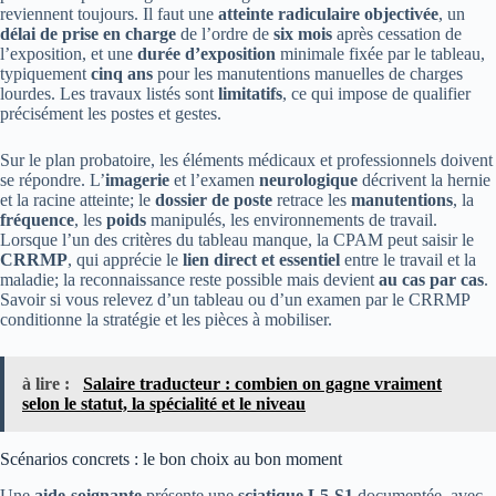
reviennent toujours. Il faut une
atteinte radiculaire objectivée
, un
délai de prise en charge
de l’ordre de
six mois
après cessation de
l’exposition, et une
durée d’exposition
minimale fixée par le tableau,
typiquement
cinq ans
pour les manutentions manuelles de charges
lourdes. Les travaux listés sont
limitatifs
, ce qui impose de qualifier
précisément les postes et gestes.
Sur le plan probatoire, les éléments médicaux et professionnels doivent
se répondre. L’
imagerie
et l’examen
neurologique
décrivent la hernie
et la racine atteinte; le
dossier de poste
retrace les
manutentions
, la
fréquence
, les
poids
manipulés, les environnements de travail.
Lorsque l’un des critères du tableau manque, la CPAM peut saisir le
CRRMP
, qui apprécie le
lien direct et essentiel
entre le travail et la
maladie; la reconnaissance reste possible mais devient
au cas par cas
.
Savoir si vous relevez d’un tableau ou d’un examen par le CRRMP
conditionne la stratégie et les pièces à mobiliser.
à lire :
Salaire traducteur : combien on gagne vraiment
selon le statut, la spécialité et le niveau
Scénarios concrets : le bon choix au bon moment
Une
aide-soignante
présente une
sciatique L5-S1
documentée, avec