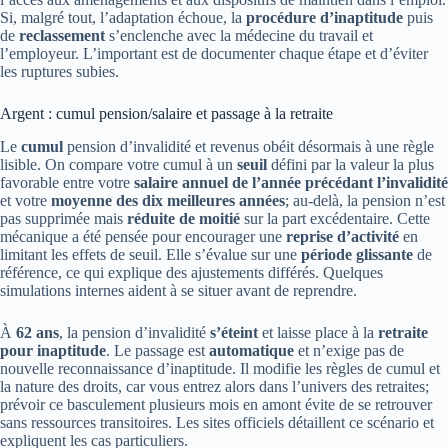
Si, malgré tout, l’adaptation échoue, la
procédure d’inaptitude
puis
de
reclassement
s’enclenche avec la médecine du travail et
l’employeur. L’important est de documenter chaque étape et d’éviter
les ruptures subies.
Argent : cumul pension/salaire et passage à la retraite
Le
cumul
pension d’invalidité et revenus obéit désormais à une règle
lisible. On compare votre cumul à un
seuil
défini par la valeur la plus
favorable entre votre
salaire annuel de l’année précédant l’invalidité
et votre
moyenne des dix meilleures années
; au-delà, la pension n’est
pas supprimée mais
réduite de moitié
sur la part excédentaire. Cette
mécanique a été pensée pour encourager une
reprise d’activité
en
limitant les effets de seuil. Elle s’évalue sur une
période glissante
de
référence, ce qui explique des ajustements différés. Quelques
simulations internes aident à se situer avant de reprendre.
À
62 ans
, la pension d’invalidité
s’éteint
et laisse place à la
retraite
pour inaptitude
. Le passage est
automatique
et n’exige pas de
nouvelle reconnaissance d’inaptitude. Il modifie les règles de cumul et
la nature des droits, car vous entrez alors dans l’univers des retraites;
prévoir ce basculement plusieurs mois en amont évite de se retrouver
sans ressources transitoires. Les sites officiels détaillent ce scénario et
expliquent les cas particuliers.