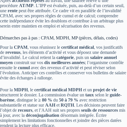
Après
accidents répétés
au travail, une salariée relève d’une
procédure
AT/MP
. L’IPP est évaluée, puis, au-delà d’un certain seuil,
une
rente
peut être attribuée. Ce cadre vit en parallèle de l’invalidité
CPAM, avec ses propres règles de cumul et de calcul; comprendre
cette indépendance évite les doublons et contribue à un arbitrage plus
serein entre maintien en emploi et sécurisation des revenus.
Démarches pas à pas : CPAM, MDPH, MP (pièces, délais, codes)
Pour la
CPAM
, vous réunissez le
certificat médical
, vos justificatifs
de
revenus
, les éléments d’activité et vous déposez une demande
d’invalidité. Le calcul retient la
catégorie
, puis un
salaire annuel
moyen
construit sur vos
dix meilleures années
; l’organisme contrôle
ensuite le
cumul
avec des revenus d’activité et peut réviser selon
l’évolution. Anticiper ces contrôles et conserver vos bulletins de salaire
évite des échanges à rallonge.
Pour la
MDPH
, le
certificat médical MDPH
et un
projet de vie
structurent le dossier. La commission évalue un
taux
selon le
guide-
barème
, distingue le
≥ 80 %
du
50 à 79 %
avec restriction
substantielle et statue sur
AAH
et
RQTH
. Les décisions peuvent faire
l’objet de
recours
, et l’AAH suit ses propres
seuils de ressources
mis
à jour, avec la
déconjugalisation
désormais intégrée. Écrire
simplement les limitations fonctionnelles et joindre des pièces datées
rendent la lecture plus efficace.