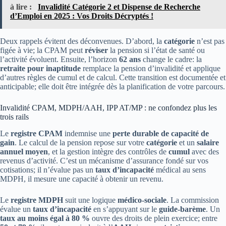
à lire :
Invalidité Catégorie 2 et Dispense de Recherche
d’Emploi en 2025 : Vos Droits Décryptés !
Deux rappels évitent des déconvenues. D’abord, la
catégorie
n’est pas
figée à vie; la CPAM peut
réviser
la pension si l’état de santé ou
l’activité évoluent. Ensuite, l’horizon
62 ans
change le cadre: la
retraite pour inaptitude
remplace la pension d’invalidité et applique
d’autres règles de cumul et de calcul. Cette transition est documentée et
anticipable; elle doit être intégrée dès la planification de votre parcours.
Invalidité CPAM, MDPH/AAH, IPP AT/MP : ne confondez plus les
trois rails
Le
registre CPAM
indemnise une
perte durable de capacité de
gain
. Le calcul de la pension repose sur votre
catégorie
et un
salaire
annuel moyen
, et la gestion intègre des contrôles de
cumul
avec des
revenus d’activité. C’est un mécanisme d’assurance fondé sur vos
cotisations; il n’évalue pas un
taux d’incapacité
médical au sens
MDPH, il mesure une capacité à obtenir un revenu.
Le
registre MDPH
suit une logique
médico-sociale
. La commission
évalue un
taux d’incapacité
en s’appuyant sur le
guide-barème
. Un
taux au moins égal à 80 %
ouvre des droits de plein exercice; entre