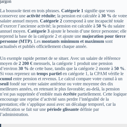
jargon
La boussole tient en trois phrases.
Catégorie 1
signifie que vous
conservez une
activité réduite
; la pension est calculée à
30 %
de votre
salaire annuel moyen.
Catégorie 2
correspond à une incapacité totale
d’exercer l’ancienne activité; la pension est calculée à
50 %
du salaire
annuel moyen.
Catégorie 3
ajoute le besoin d’une tierce personne; elle
reprend la base de la catégorie 2 et ajoute une
majoration pour tierce
personne (MTP)
. Les
montants minimum et maximum
sont
actualisés et publiés officiellement chaque année.
Un exemple rapide permet de se situer. Avec un salaire de référence
moyen de
2 200 €
mensuels, la catégorie 1 produit une pension
d’environ
30 %
de cette base, tandis que la catégorie 2 monte à
50 %
.
Si vous reprenez un
temps partiel
en catégorie 1, la CPAM vérifie le
cumul
entre pension et revenus. Le calcul compare votre cumul à un
seuil
fondé sur votre salaire antérieur ou votre moyenne des dix
meilleures années, en retenant le plus favorable; au-delà, la pension
n’est pas supprimée d’emblée mais
écrêtée
partiellement. Cette logique
encourage une reprise d’activité sans perdre l’intégralité de la
prestation; elle s’applique aussi avec un décalage temporel, car la
vérification se fait sur une
période glissante
définie par
l’administration.