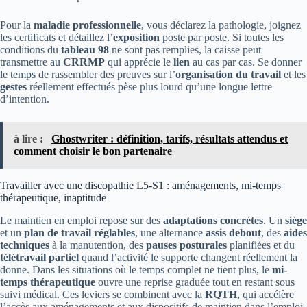
Pour la
maladie professionnelle
, vous déclarez la pathologie, joignez
les certificats et détaillez l’
exposition
poste par poste. Si toutes les
conditions du
tableau 98
ne sont pas remplies, la caisse peut
transmettre au
CRRMP
qui apprécie le
lien
au cas par cas. Se donner
le temps de rassembler des preuves sur l’
organisation du travail
et les
gestes
réellement effectués pèse plus lourd qu’une longue lettre
d’intention.
à lire :
Ghostwriter : définition, tarifs, résultats attendus et
comment choisir le bon partenaire
Travailler avec une discopathie L5-S1 : aménagements, mi-temps
thérapeutique, inaptitude
Le maintien en emploi repose sur des
adaptations concrètes
. Un
siège
et un
plan de travail réglables
, une alternance
assis debout
, des
aides
techniques
à la manutention, des
pauses posturales
planifiées et du
télétravail partiel
quand l’activité le supporte changent réellement la
donne. Dans les situations où le temps complet ne tient plus, le
mi-
temps thérapeutique
ouvre une reprise graduée tout en restant sous
suivi médical. Ces leviers se combinent avec la
RQTH
, qui accélère
l’accès aux aménagements et aux dispositifs de maintien dans l’emploi.