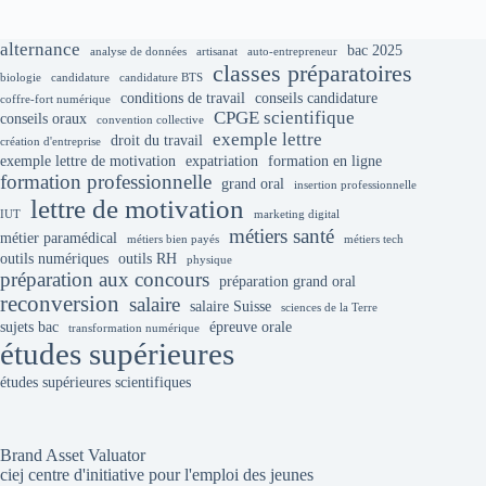
alternance
bac 2025
analyse de données
artisanat
auto-entrepreneur
classes préparatoires
biologie
candidature
candidature BTS
conditions de travail
conseils candidature
coffre-fort numérique
CPGE scientifique
conseils oraux
convention collective
exemple lettre
droit du travail
création d'entreprise
exemple lettre de motivation
expatriation
formation en ligne
formation professionnelle
grand oral
insertion professionnelle
lettre de motivation
IUT
marketing digital
métiers santé
métier paramédical
métiers bien payés
métiers tech
outils numériques
outils RH
physique
préparation aux concours
préparation grand oral
reconversion
salaire
salaire Suisse
sciences de la Terre
sujets bac
épreuve orale
transformation numérique
études supérieures
études supérieures scientifiques
Brand Asset Valuator
ciej centre d'initiative pour l'emploi des jeunes