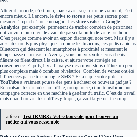
Pro
Attirer du monde, c’est bien, mais savoir si ça marche vraiment, c’est
encore mieux. Là encore, le
drive to store
a ses petits secrets pour
mesurer l’impact d’une campagne. Les
store visits
sur
Google
Analytics
, par exemple, permettent de tracker combien de personnes
ont vu votre pub digitale avant de passer la porte de votre boutique.
C’est presque comme avoir un espion discret qui note tout. Mais il y a
aussi des outils plus physiques, comme les
beacons
, ces petits capteurs
Bluetooth qui détectent les smartphones à proximité et mesurent le
temps passé en magasin. Avec ça, vous pouvez voir si vos clients
flânent ou filent direct à la caisse, et ajuster votre stratégie en
conséquence. Et puis, il y a l’analyse des conversions offline, un peu
plus complexe mais ô combien révélatrice. Combien de ventes ont été
influencées par cette campagne SMS ? Est-ce que votre pub sur
YouTube
a vraiment poussé des gens à acheter ce nouveau gadget ?
En croisant les données, on affine, on optimise, et on transforme une
campagne correcte en une machine à générer du trafic. C’est du travail,
mais quand on voit les chiffres grimper, ça vaut largement le coup.
à lire :
Test IRMR3 : Votre boussole pour trouver un
métier qui vous ressemble