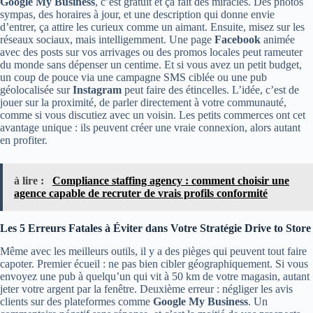
Google My Business
, c’est gratuit et ça fait des miracles. Des photos
sympas, des horaires à jour, et une description qui donne envie
d’entrer, ça attire les curieux comme un aimant. Ensuite, misez sur les
réseaux sociaux, mais intelligemment. Une page
Facebook
animée
avec des posts sur vos arrivages ou des promos locales peut rameuter
du monde sans dépenser un centime. Et si vous avez un petit budget,
un coup de pouce via une campagne SMS ciblée ou une pub
géolocalisée sur
Instagram
peut faire des étincelles. L’idée, c’est de
jouer sur la proximité, de parler directement à votre communauté,
comme si vous discutiez avec un voisin. Les petits commerces ont cet
avantage unique : ils peuvent créer une vraie connexion, alors autant
en profiter.
à lire :
Compliance staffing agency : comment choisir une
agence capable de recruter de vrais profils conformité
Les 5 Erreurs Fatales à Éviter dans Votre Stratégie Drive to Store
Même avec les meilleurs outils, il y a des pièges qui peuvent tout faire
capoter. Premier écueil : ne pas bien cibler géographiquement. Si vous
envoyez une pub à quelqu’un qui vit à 50 km de votre magasin, autant
jeter votre argent par la fenêtre. Deuxième erreur : négliger les avis
clients sur des plateformes comme
Google My Business
. Un