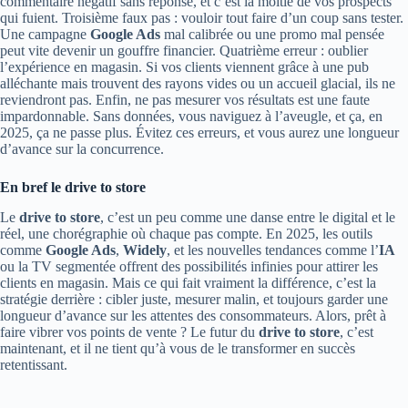
commentaire négatif sans réponse, et c’est la moitié de vos prospects
qui fuient. Troisième faux pas : vouloir tout faire d’un coup sans tester.
Une campagne
Google Ads
mal calibrée ou une promo mal pensée
peut vite devenir un gouffre financier. Quatrième erreur : oublier
l’expérience en magasin. Si vos clients viennent grâce à une pub
alléchante mais trouvent des rayons vides ou un accueil glacial, ils ne
reviendront pas. Enfin, ne pas mesurer vos résultats est une faute
impardonnable. Sans données, vous naviguez à l’aveugle, et ça, en
2025, ça ne passe plus. Évitez ces erreurs, et vous aurez une longueur
d’avance sur la concurrence.
En bref le drive to store
Le
drive to store
, c’est un peu comme une danse entre le digital et le
réel, une chorégraphie où chaque pas compte. En 2025, les outils
comme
Google Ads
,
Widely
, et les nouvelles tendances comme l’
IA
ou la TV segmentée offrent des possibilités infinies pour attirer les
clients en magasin. Mais ce qui fait vraiment la différence, c’est la
stratégie derrière : cibler juste, mesurer malin, et toujours garder une
longueur d’avance sur les attentes des consommateurs. Alors, prêt à
faire vibrer vos points de vente ? Le futur du
drive to store
, c’est
maintenant, et il ne tient qu’à vous de le transformer en succès
retentissant.