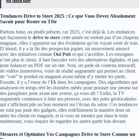
en difficulté
Tendances Drive to Store 2025 : Ce que Vous Devez Absolument
Savoir pour Rester en Tête
Parlons futur, ou plutôt présent, car 2025, c’est déjà là. Les tendances
qui façonnent le
drive to store
cette année ne sortent pas d’un chapeau
magique, elles s’appuient sur des évolutions qu’on voyait venir de loin.
D’abord, il y a la fin des prospectus papier, un mouvement amorcé
avec des initiatives comme
Oui Pub
et qui s’accélère. Les enseignes
n’ont plus le choix, il faut basculer vers des alternatives digitales, et pas
juste balancer un PDF sur un site. Non, on parle de contenu interactif,
de vidéos immersives, voire de réalité augmentée qui permet au client
de “voir” le produit en magasin avant même d’y mettre les pieds.
Ensuite, il y a l’essor de l’
IA
dans les campagnes. Des algorithmes qui
analysent en temps réel les données météo pour pousser une promo sur
des parapluies juste avant une averse, ça vous dit ? Enfin, la TV
segmentée commence à faire ses preuves, avec des pubs géolocalisées
qui s’affichent pile au bon moment sur l’écran du salon. Ces tendances
ne sont pas juste des gadgets, elles redéfinissent la manière dont on
attire les clients en magasin, et si vous ne montez pas dans le train
maintenant, vous risquez de regarder les autres partir loin devant.
Mesurez et Optimisez Vos Campagnes Drive to Store Comme un