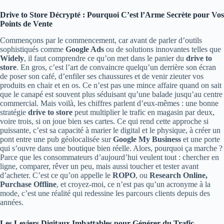
Drive to Store Décrypté : Pourquoi C’est l’Arme Secrète pour Vos
Points de Vente
Commençons par le commencement, car avant de parler d’outils
sophistiqués comme
Google Ads
ou de solutions innovantes telles que
Widely
, il faut comprendre ce qu’on met dans le panier du
drive to
store
. En gros, c’est l’art de convaincre quelqu’un derrière son écran
de poser son café, d’enfiler ses chaussures et de venir zieuter vos
produits en chair et en os. Ce n’est pas une mince affaire quand on sait
que le canapé est souvent plus séduisant qu’une balade jusqu’au centre
commercial. Mais voilà, les chiffres parlent d’eux-mêmes : une bonne
stratégie
drive to store
peut multiplier le trafic en magasin par deux,
voire trois, si on joue bien ses cartes. Ce qui rend cette approche si
puissante, c’est sa capacité à marier le digital et le physique, à créer un
pont entre une pub géolocalisée sur
Google My Business
et une porte
qui s’ouvre dans une boutique bien réelle. Alors, pourquoi ça marche ?
Parce que les consommateurs d’aujourd’hui veulent tout : chercher en
ligne, comparer, rêver un peu, mais aussi toucher et tester avant
d’acheter. C’est ce qu’on appelle le
ROPO
, ou
Research Online,
Purchase Offline
, et croyez-moi, ce n’est pas qu’un acronyme à la
mode, c’est une réalité qui redessine les parcours clients depuis des
années.
Les Leviers Digitaux Imbattables pour Générer du Trafic