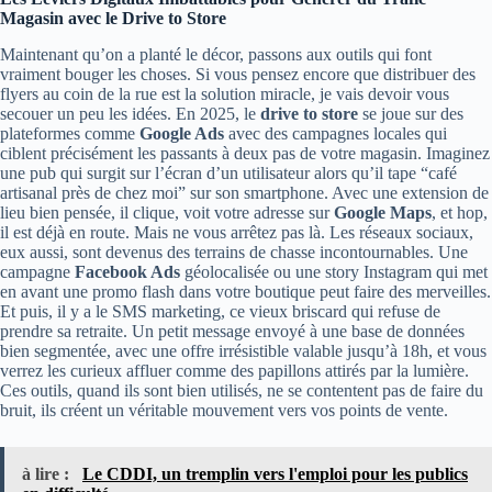
Magasin avec le Drive to Store
Maintenant qu’on a planté le décor, passons aux outils qui font
vraiment bouger les choses. Si vous pensez encore que distribuer des
flyers au coin de la rue est la solution miracle, je vais devoir vous
secouer un peu les idées. En 2025, le
drive to store
se joue sur des
plateformes comme
Google Ads
avec des campagnes locales qui
ciblent précisément les passants à deux pas de votre magasin. Imaginez
une pub qui surgit sur l’écran d’un utilisateur alors qu’il tape “café
artisanal près de chez moi” sur son smartphone. Avec une extension de
lieu bien pensée, il clique, voit votre adresse sur
Google Maps
, et hop,
il est déjà en route. Mais ne vous arrêtez pas là. Les réseaux sociaux,
eux aussi, sont devenus des terrains de chasse incontournables. Une
campagne
Facebook Ads
géolocalisée ou une story Instagram qui met
en avant une promo flash dans votre boutique peut faire des merveilles.
Et puis, il y a le SMS marketing, ce vieux briscard qui refuse de
prendre sa retraite. Un petit message envoyé à une base de données
bien segmentée, avec une offre irrésistible valable jusqu’à 18h, et vous
verrez les curieux affluer comme des papillons attirés par la lumière.
Ces outils, quand ils sont bien utilisés, ne se contentent pas de faire du
bruit, ils créent un véritable mouvement vers vos points de vente.
à lire :
Le CDDI, un tremplin vers l'emploi pour les publics