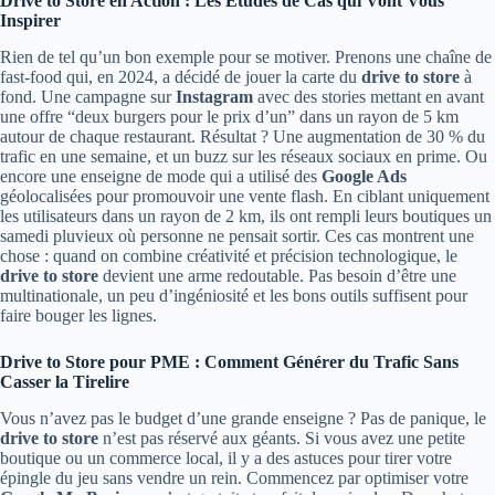
Drive to Store en Action : Les Études de Cas qui Vont Vous
Inspirer
Rien de tel qu’un bon exemple pour se motiver. Prenons une chaîne de
fast-food qui, en 2024, a décidé de jouer la carte du
drive to store
à
fond. Une campagne sur
Instagram
avec des stories mettant en avant
une offre “deux burgers pour le prix d’un” dans un rayon de 5 km
autour de chaque restaurant. Résultat ? Une augmentation de 30 % du
trafic en une semaine, et un buzz sur les réseaux sociaux en prime. Ou
encore une enseigne de mode qui a utilisé des
Google Ads
géolocalisées pour promouvoir une vente flash. En ciblant uniquement
les utilisateurs dans un rayon de 2 km, ils ont rempli leurs boutiques un
samedi pluvieux où personne ne pensait sortir. Ces cas montrent une
chose : quand on combine créativité et précision technologique, le
drive to store
devient une arme redoutable. Pas besoin d’être une
multinationale, un peu d’ingéniosité et les bons outils suffisent pour
faire bouger les lignes.
Drive to Store pour PME : Comment Générer du Trafic Sans
Casser la Tirelire
Vous n’avez pas le budget d’une grande enseigne ? Pas de panique, le
drive to store
n’est pas réservé aux géants. Si vous avez une petite
boutique ou un commerce local, il y a des astuces pour tirer votre
épingle du jeu sans vendre un rein. Commencez par optimiser votre