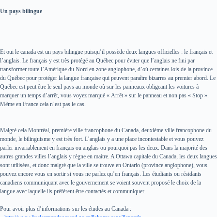
Un pays bilingue
Et oui le canada est un pays bilingue puisqu’il possède deux langues officielles : le français et
l’anglais. Le français y est très protégé au Québec pour éviter que l’anglais ne fini par
transformer toute l’Amérique du Nord en zone anglophone, d’où certaines lois de la province
du Québec pour protéger la langue française qui peuvent paraître bizarres au premier abord. Le
Québec est peut être le seul pays au monde où sur les panneaux obligeant les voitures à
marquer un temps d’arrêt, vous voyez marqué « Arrêt » sur le panneau et non pas « Stop ».
Même en France cela n’est pas le cas.
Malgré cela Montréal, première ville francophone du Canada, deuxième ville francophone du
monde, le bilinguisme y est très fort. L’anglais y a une place incontestable et vous pouvez
parler invariablement en français ou anglais ou pourquoi pas les deux. Dans la majorité des
autres grandes villes l’anglais y règne en maitre. A Ottawa capitale du Canada, les deux langues
sont utilisées, et donc malgré que la ville se trouve en Ontario (province anglophone), vous
pouvez encore vous en sortir si vous ne parlez qu’en français. Les étudiants ou résidants
canadiens communiquant avec le gouvernement se voient souvent proposé le choix de la
langue avec laquelle ils préfèrent être contactés et communiquer.
Pour avoir plus d’informations sur les études au Canada :