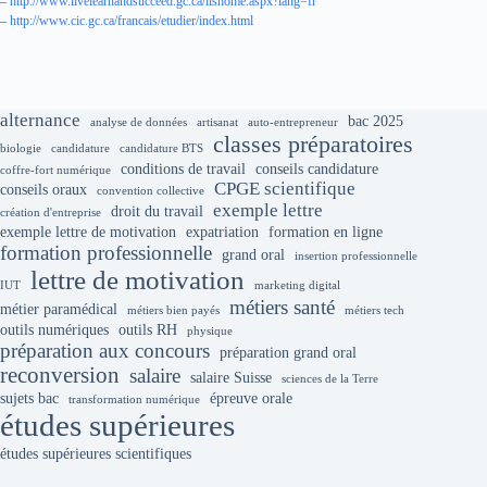
–
http://www.livelearnandsucceed.gc.ca/llshome.aspx?lang=fr
–
http://www.cic.gc.ca/francais/etudier/index.html
alternance
bac 2025
analyse de données
artisanat
auto-entrepreneur
classes préparatoires
biologie
candidature
candidature BTS
conditions de travail
conseils candidature
coffre-fort numérique
CPGE scientifique
conseils oraux
convention collective
exemple lettre
droit du travail
création d'entreprise
exemple lettre de motivation
expatriation
formation en ligne
formation professionnelle
grand oral
insertion professionnelle
lettre de motivation
IUT
marketing digital
métiers santé
métier paramédical
métiers bien payés
métiers tech
outils numériques
outils RH
physique
préparation aux concours
préparation grand oral
reconversion
salaire
salaire Suisse
sciences de la Terre
sujets bac
épreuve orale
transformation numérique
études supérieures
études supérieures scientifiques