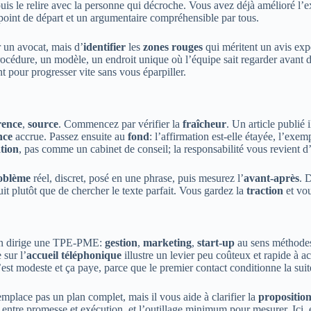
is le relire avec la personne qui décroche. Vous avez déjà amélioré l’e
point de départ et un argumentaire compréhensible par tous.
r un avocat, mais d’
identifier
les
zones rouges
qui méritent un avis expe
rocédure, un modèle, un endroit unique où l’équipe sait regarder avant 
nt pour progresser vite sans vous éparpiller.
rence
,
source
. Commencez par vérifier la
fraîcheur
. Un article publié i
nce
accrue. Passez ensuite au
fond
: l’affirmation est-elle étayée, l’exem
tion
, pas comme un cabinet de conseil; la responsabilité vous revient d
oblème
réel, discret, posé en une phrase, puis mesurez l’
avant-après
. 
it plutôt que de chercher le texte parfait. Vous gardez la
traction
et vou
l’on dirige une TPE-PME:
gestion
,
marketing
,
start-up
au sens méthode
 sur l’
accueil téléphonique
illustre un levier peu coûteux et rapide à a
est modeste et ça paye, parce que le premier contact conditionne la suite
place pas un plan complet, mais il vous aide à clarifier la
proposition
 entre promesse et exécution, et l’outillage minimum pour mesurer. Ici,