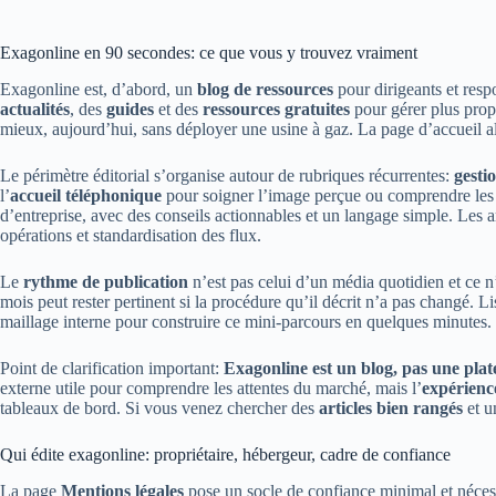
Exagonline en 90 secondes: ce que vous y trouvez vraiment
Exagonline est, d’abord, un
blog de ressources
pour dirigeants et resp
actualités
, des
guides
et des
ressources gratuites
pour gérer plus prop
mieux, aujourd’hui, sans déployer une usine à gaz. La page d’accueil ali
Le périmètre éditorial s’organise autour de rubriques récurrentes:
gesti
l’
accueil téléphonique
pour soigner l’image perçue ou comprendre les
d’entreprise, avec des conseils actionnables et un langage simple. Les art
opérations et standardisation des flux.
Le
rythme de publication
n’est pas celui d’un média quotidien et ce n’
mois peut rester pertinent si la procédure qu’il décrit n’a pas changé. L
maillage interne pour construire ce mini-parcours en quelques minutes.
Point de clarification important:
Exagonline est un blog, pas une plate
externe utile pour comprendre les attentes du marché, mais l’
expérience
tableaux de bord. Si vous venez chercher des
articles bien rangés
et 
Qui édite exagonline: propriétaire, hébergeur, cadre de confiance
La page
Mentions légales
pose un socle de confiance minimal et nécess