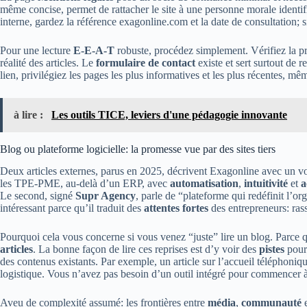
même concise, permet de rattacher le site à une personne morale identifi
interne, gardez la référence exagonline.com et la date de consultation; s
Pour une lecture
E-E-A-T
robuste, procédez simplement. Vérifiez la 
réalité des articles. Le
formulaire de contact
existe et sert surtout de r
lien, privilégiez les pages les plus informatives et les plus récentes, mê
à lire :
Les outils TICE, leviers d'une pédagogie innovante
Blog ou plateforme logicielle: la promesse vue par des sites tiers
Deux articles externes, parus en 2025, décrivent Exagonline avec un v
les TPE-PME, au-delà d’un ERP, avec
automatisation
,
intuitivité
et
a
Le second, signé
Supr Agency
, parle de “plateforme qui redéfinit l’o
intéressant parce qu’il traduit des
attentes fortes
des entrepreneurs: rass
Pourquoi cela vous concerne si vous venez “juste” lire un blog. Parce 
articles
. La bonne façon de lire ces reprises est d’y voir des
pistes
pour 
des contenus existants. Par exemple, un article sur l’accueil téléphoniq
logistique. Vous n’avez pas besoin d’un outil intégré pour commencer 
Aveu de complexité assumé: les frontières entre
média
,
communauté