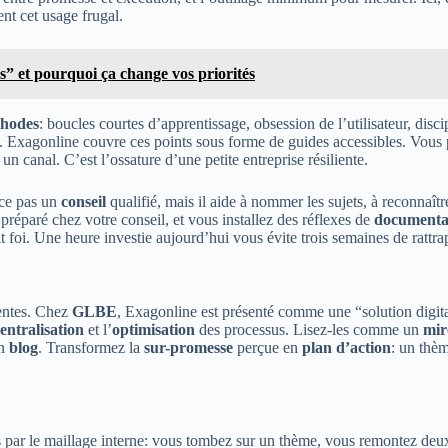
ent cet usage frugal.
s” et pourquoi ça change vos priorités
hodes
: boucles courtes d’apprentissage, obsession de l’utilisateur, disci
ré. Exagonline couvre ces points sous forme de guides accessibles. Vous
n canal. C’est l’ossature d’une petite entreprise résiliente.
ace pas un
conseil
qualifié, mais il aide à nommer les sujets, à reconnaît
réparé chez votre conseil, et vous installez des réflexes de
documenta
fait foi. Une heure investie aujourd’hui vous évite trois semaines de ratt
tentes. Chez
GLBE
, Exagonline est présenté comme une “solution digita
entralisation
et l’
optimisation
des processus. Lisez-les comme un
mir
un
blog
. Transformez la
sur-promesse
perçue en
plan d’action
: un thèm
is par le maillage interne: vous tombez sur un thème, vous remontez deu