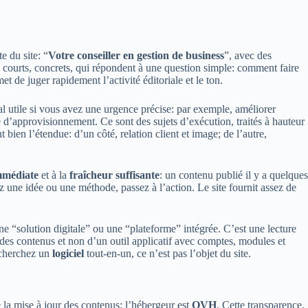
e du site: “
Votre conseiller en gestion de business
”, avec des
 courts, concrets, qui répondent à une question simple: comment faire
 de juger rapidement l’activité éditoriale et le ton.
tal utile si vous avez une urgence précise: par exemple, améliorer
 d’approvisionnement. Ce sont des sujets d’exécution, traités à hauteur
 bien l’étendue: d’un côté, relation client et image; de l’autre,
immédiate
et à la
fraîcheur suffisante
: un contenu publié il y a quelques
rez une idée ou une méthode, passez à l’action. Le site fournit assez de
ne “solution digitale” ou une “plateforme” intégrée. C’est une lecture
des contenus et non d’un outil applicatif avec comptes, modules et
 cherchez un
logiciel
tout-en-un, ce n’est pas l’objet du site.
e la mise à jour des contenus; l’hébergeur est
OVH
. Cette transparence,