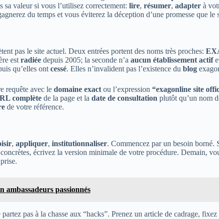
s sa valeur si vous l’utilisez correctement:
lire
,
résumer
,
adapter
à vot
gnerez du temps et vous éviterez la déception d’une promesse que le si
ètent pas le site actuel. Deux entrées portent des noms très proches:
EX
ère est
radiée
depuis 2005; la seconde n’a
aucun établissement actif
e
uis qu’elles ont
cessé
. Elles n’invalident pas l’existence du
blog
exagonl
re requête avec le
domaine exact
ou l’expression
“exagonline site offi
URL complète
de la page et la
date de consultation
plutôt qu’un nom d
re
de votre référence.
isir
,
appliquer
,
institutionnaliser
. Commencez par un besoin borné. 
s concrètes, écrivez la version minimale de votre procédure. Demain, vo
prise.
en ambassadeurs passionnés
e partez pas à la chasse aux “hacks”. Prenez un article de cadrage, fixe