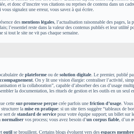
ée, et donc d’inscrire vos citations ou reprises de contenu dans un cadr
i vous signalez une erreur, vous savez à qui écrire.
présence des
mentions légales
, l’actualisation raisonnable des pages, la 
elais; l’essentiel reste dans la valeur des contenus publiés et leur utili
me si tout le site ne vit pas chaque semaine.
ocabulaire de
plateforme
ou de
solution digitale
. Le premier, publié p
ccompagnement
. On y lit une vision élargie: centraliser l’activité, si
rganisation et la collaboration”, capable d’absorber des cas d’usage mul
embler la documentation, les rituels de gestion et les outils en un seul e
que cette
sur-promesse perçue
crée parfois une
friction d’usage
. Vous
structurer la
mise en pratique
: si un site tiers suggère “tableaux de bo
ue sert de
standard de service
pour votre équipe support; un billet sur 
à
normaliser
vos process; vous avez besoin d’
un corpus fiable
, d’un
r
et
outil
se brouillent. Certains blogs évoluent vers des
espaces membre