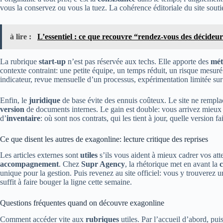
vous la conservez ou vous la tuez. La cohérence éditoriale du site souti
à lire :
L’essentiel : ce que recouvre “rendez-vous des décideur
La rubrique
start-up
n’est pas réservée aux techs. Elle apporte des
mét
contexte contraint: une petite équipe, un temps réduit, un risque mesu
indicateur, revue mensuelle d’un processus, expérimentation limitée sur u
Enfin, le
juridique
de base évite des ennuis coûteux. Le site ne rempl
version
de documents internes. Le gain est double: vous arrivez mieux p
d’
inventaire
: où sont nos contrats, qui les tient à jour, quelle version 
Ce que disent les autres de exagonline: lecture critique des reprises
Les articles externes sont
utiles
s’ils vous aident à mieux cadrer vos at
accompagnement
. Chez
Supr Agency
, la rhétorique met en avant la
c
unique pour la gestion. Puis revenez au site officiel: vous y trouverez 
suffit à faire bouger la ligne cette semaine.
Questions fréquentes quand on découvre exagonline
Comment accéder vite aux
rubriques
utiles. Par l’accueil d’abord, pu