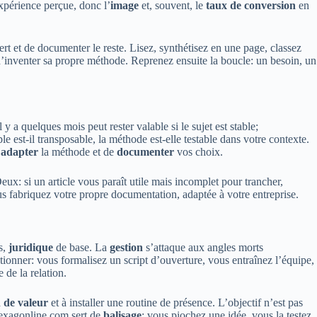
xpérience perçue, donc l’
image
et, souvent, le
taux de conversion
en
rt et de documenter le reste. Lisez, synthétisez en une page, classez
d’inventer sa propre méthode. Reprenez ensuite la boucle: un besoin, un
l y a quelques mois peut rester valable si le sujet est stable;
ple est-il transposable, la méthode est-elle testable dans votre contexte.
’
adapter
la méthode et de
documenter
vos choix.
Deux: si un article vous paraît utile mais incomplet pour trancher,
s fabriquez votre propre documentation, adaptée à votre entreprise.
s,
juridique
de base. La
gestion
s’attaque aux angles morts
ctionner: vous formalisez un script d’ouverture, vous entraînez l’équipe,
 de la relation.
 de valeur
et à installer une routine de présence. L’objectif n’est pas
 exagonline.com sert de
balisage
: vous piochez une idée, vous la testez,