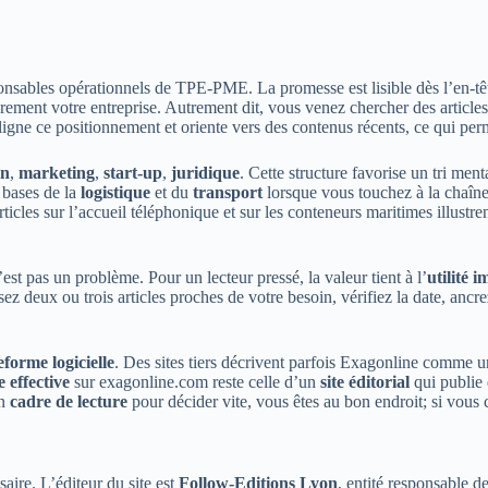
onsables opérationnels de TPE-PME. La promesse est lisible dès l’en-têt
rement votre entreprise. Autrement dit, vous venez chercher des articles
gne ce positionnement et oriente vers des contenus récents, ce qui permet
on
,
marketing
,
start-up
,
juridique
. Cette structure favorise un tri men
 bases de la
logistique
et du
transport
lorsque vous touchez à la chaîne
icles sur l’accueil téléphonique et sur les conteneurs maritimes illustrent
est pas un problème. Pour un lecteur pressé, la valeur tient à l’
utilité 
isez deux ou trois articles proches de votre besoin, vérifiez la date, anc
forme logicielle
. Des sites tiers décrivent parfois Exagonline comme u
 effective
sur exagonline.com reste celle d’un
site éditorial
qui publie 
un
cadre de lecture
pour décider vite, vous êtes au bon endroit; si vous
aire. L’éditeur du site est
Follow-Editions Lyon
, entité responsable d