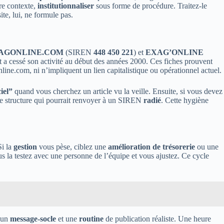
re contexte,
institutionnaliser
sous forme de procédure. Traitez-le
te, lui, ne formule pas.
AGONLINE.COM
(SIREN
448 450 221
) et
EXAG’ONLINE
t a cessé son activité au début des années 2000. Ces fiches prouvent
ine.com, ni n’impliquent un lien capitalistique ou opérationnel actuel.
ciel”
quand vous cherchez un article vu la veille. Ensuite, si vous devez
e structure qui pourrait renvoyer à un SIREN
radié
. Cette hygiène
Si la
gestion
vous pèse, ciblez une
amélioration de trésorerie
ou une
us la testez avec une personne de l’équipe et vous ajustez. Ce cycle
z un
message-socle
et une
routine
de publication réaliste. Une heure