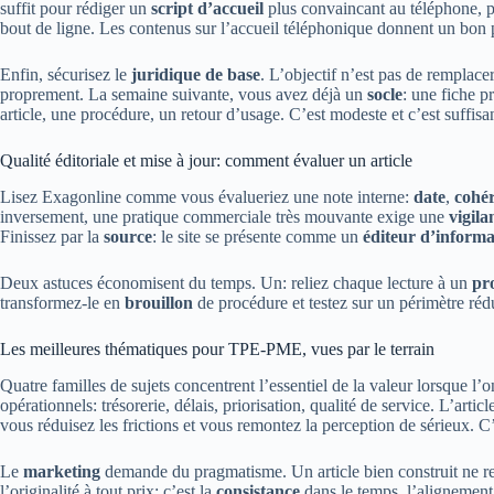
suffit pour rédiger un
script d’accueil
plus convaincant au téléphone, pu
bout de ligne. Les contenus sur l’accueil téléphonique donnent un bon 
Enfin, sécurisez le
juridique de base
. L’objectif n’est pas de remplace
proprement. La semaine suivante, vous avez déjà un
socle
: une fiche p
article, une procédure, un retour d’usage. C’est modeste et c’est suffisa
Qualité éditoriale et mise à jour: comment évaluer un article
Lisez Exagonline comme vous évalueriez une note interne:
date
,
cohé
inversement, une pratique commerciale très mouvante exige une
vigila
Finissez par la
source
: le site se présente comme un
éditeur d’informa
Deux astuces économisent du temps. Un: reliez chaque lecture à un
pr
transformez-le en
brouillon
de procédure et testez sur un périmètre rédu
Les meilleures thématiques pour TPE-PME, vues par le terrain
Quatre familles de sujets concentrent l’essentiel de la valeur lorsque 
opérationnels: trésorerie, délais, priorisation, qualité de service. L’article
vous réduisez les frictions et vous remontez la perception de sérieux. C’
Le
marketing
demande du pragmatisme. Un article bien construit ne rem
l’originalité à tout prix; c’est la
consistance
dans le temps, l’alignement