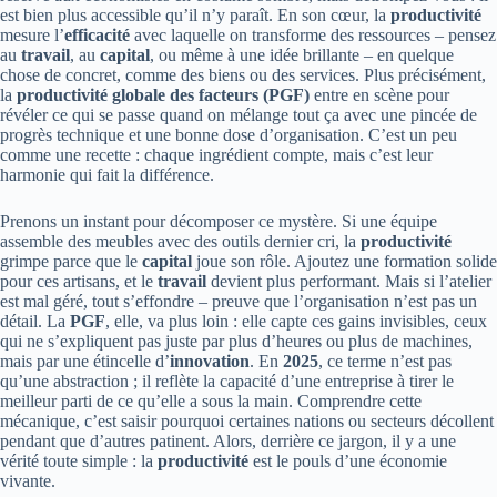
est bien plus accessible qu’il n’y paraît. En son cœur, la
productivité
mesure l’
efficacité
avec laquelle on transforme des ressources – pensez
au
travail
, au
capital
, ou même à une idée brillante – en quelque
chose de concret, comme des biens ou des services. Plus précisément,
la
productivité globale des facteurs (PGF)
entre en scène pour
révéler ce qui se passe quand on mélange tout ça avec une pincée de
progrès technique et une bonne dose d’organisation. C’est un peu
comme une recette : chaque ingrédient compte, mais c’est leur
harmonie qui fait la différence.
Prenons un instant pour décomposer ce mystère. Si une équipe
assemble des meubles avec des outils dernier cri, la
productivité
grimpe parce que le
capital
joue son rôle. Ajoutez une formation solide
pour ces artisans, et le
travail
devient plus performant. Mais si l’atelier
est mal géré, tout s’effondre – preuve que l’organisation n’est pas un
détail. La
PGF
, elle, va plus loin : elle capte ces gains invisibles, ceux
qui ne s’expliquent pas juste par plus d’heures ou plus de machines,
mais par une étincelle d’
innovation
. En
2025
, ce terme n’est pas
qu’une abstraction ; il reflète la capacité d’une entreprise à tirer le
meilleur parti de ce qu’elle a sous la main. Comprendre cette
mécanique, c’est saisir pourquoi certaines nations ou secteurs décollent
pendant que d’autres patinent. Alors, derrière ce jargon, il y a une
vérité toute simple : la
productivité
est le pouls d’une économie
vivante.