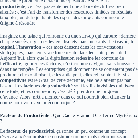
la machine productive devient une question de survie. La
productivité
, ce n’est pas seulement une affaire de chiffres bien
alignés ; c’est l’art de transformer des ressources limitées en résultats
tangibles, un défi qui hante les esprits des dirigeants comme une
énigme à résoudre.
Imaginez une usine qui ronronne ou une start-up qui carbure : derrière
chaque succès, il y a des leviers discrets mais puissants. Le
travail
, le
capital
, l’
innovation
– ces mots dansent dans les conversations
stratégiques, mais leur vraie force réside dans leur interplay subtil.
Aujourd’hui, alors que la digitalisation redessine les contours de
l’
efficacité
, ignorer ces facteurs, c’est comme naviguer sans boussole
dans une tempête. Les entreprises qui dominent ne se contentent pas de
produire ; elles optimisent, elles anticipent, elles réinventent. Et si la
compétitivité
est le Graal de cette décennie, elle ne s’atteint pas par
hasard. Les
facteurs de productivité
sont les fils invisibles qui tissent
cette toile, et les comprendre, c’est déjà prendre une longueur
d’avance. Alors, prêt à plonger dans ce qui pourrait bien changer la
donne pour votre avenir économique ?
Facteur de Productivité
: Que Cache Vraiment Ce Terme Mystérieux
?
Le
facteur de productivité
, ça sonne un peu comme un concept
réservé aux économistes en costume sombre, mais détrompez-vous : il