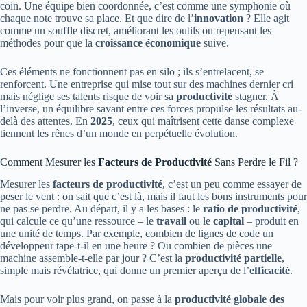
coin. Une équipe bien coordonnée, c’est comme une symphonie où
chaque note trouve sa place. Et que dire de l’
innovation
? Elle agit
comme un souffle discret, améliorant les outils ou repensant les
méthodes pour que la
croissance économique
suive.
Ces éléments ne fonctionnent pas en silo ; ils s’entrelacent, se
renforcent. Une entreprise qui mise tout sur des machines dernier cri
mais néglige ses talents risque de voir sa
productivité
stagner. À
l’inverse, un équilibre savant entre ces forces propulse les résultats au-
delà des attentes. En
2025
, ceux qui maîtrisent cette danse complexe
tiennent les rênes d’un monde en perpétuelle évolution.
Comment Mesurer les
Facteurs de Productivité
Sans Perdre le Fil ?
Mesurer les
facteurs de productivité
, c’est un peu comme essayer de
peser le vent : on sait que c’est là, mais il faut les bons instruments pour
ne pas se perdre. Au départ, il y a les bases : le
ratio de productivité
,
qui calcule ce qu’une ressource – le
travail
ou le
capital
– produit en
une unité de temps. Par exemple, combien de lignes de code un
développeur tape-t-il en une heure ? Ou combien de pièces une
machine assemble-t-elle par jour ? C’est la
productivité partielle
,
simple mais révélatrice, qui donne un premier aperçu de l’
efficacité
.
Mais pour voir plus grand, on passe à la
productivité globale des