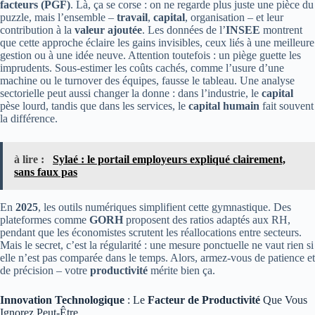
facteurs (PGF)
. Là, ça se corse : on ne regarde plus juste une pièce du
puzzle, mais l’ensemble –
travail
,
capital
, organisation – et leur
contribution à la
valeur ajoutée
. Les données de l’
INSEE
montrent
que cette approche éclaire les gains invisibles, ceux liés à une meilleure
gestion ou à une idée neuve. Attention toutefois : un piège guette les
imprudents. Sous-estimer les coûts cachés, comme l’usure d’une
machine ou le turnover des équipes, fausse le tableau. Une analyse
sectorielle peut aussi changer la donne : dans l’industrie, le
capital
pèse lourd, tandis que dans les services, le
capital humain
fait souvent
la différence.
à lire :
Sylaé : le portail employeurs expliqué clairement,
sans faux pas
En
2025
, les outils numériques simplifient cette gymnastique. Des
plateformes comme
GORH
proposent des ratios adaptés aux RH,
pendant que les économistes scrutent les réallocations entre secteurs.
Mais le secret, c’est la régularité : une mesure ponctuelle ne vaut rien si
elle n’est pas comparée dans le temps. Alors, armez-vous de patience et
de précision – votre
productivité
mérite bien ça.
Innovation Technologique
: Le
Facteur de Productivité
Que Vous
Ignorez Peut-Être