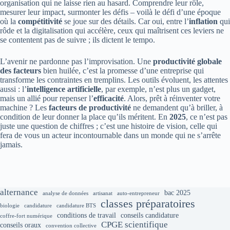
organisation qui ne laisse rien au hasard. Comprendre leur rôle,
mesurer leur impact, surmonter les défis – voilà le défi d’une époque
où la
compétitivité
se joue sur des détails. Car oui, entre l’
inflation
qui
rôde et la digitalisation qui accélère, ceux qui maîtrisent ces leviers ne
se contentent pas de suivre ; ils dictent le tempo.
L’avenir ne pardonne pas l’improvisation. Une
productivité globale
des facteurs
bien huilée, c’est la promesse d’une entreprise qui
transforme les contraintes en tremplins. Les outils évoluent, les attentes
aussi : l’
intelligence artificielle
, par exemple, n’est plus un gadget,
mais un allié pour repenser l’
efficacité
. Alors, prêt à réinventer votre
machine ? Les
facteurs de productivité
ne demandent qu’à briller, à
condition de leur donner la place qu’ils méritent. En
2025
, ce n’est pas
juste une question de chiffres ; c’est une histoire de vision, celle qui
fera de vous un acteur incontournable dans un monde qui ne s’arrête
jamais.
alternance
bac 2025
analyse de données
artisanat
auto-entrepreneur
classes préparatoires
biologie
candidature
candidature BTS
conditions de travail
conseils candidature
coffre-fort numérique
CPGE scientifique
conseils oraux
convention collective