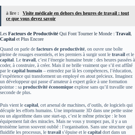
à lire :
Visite médicale en dehors des heures de travail : tout
ce que vous devez savoir
Les
Facteurs de Productivité
Qui Font Tourner le Monde :
Travail
,
Capital
et Plus Encore
Quand on parle de
facteurs de productivité
, on ouvre une boîte
pleine de rouages essentiels, et les premiers à surgir sont le
travail
et le
capital
. Le
travail
, c’est l’énergie humaine brute : des heures passées à
coder, à construire, à créer. Mais il ne brille vraiment que s’il est affûté
par le
capital humain
– entendez par là les compétences, l’éducation,
l’expérience qui transforment un employé en atout précieux. Imaginez
un développeur qui passe d’amateur à expert grâce à une formation
pointue : sa
productivité économique
explose sans qu’il travaille une
seconde de plus.
Puis vient le
capital
, cet arsenal de machines, d’outils, de logiciels qui
décuple les efforts humains. Une imprimante 3D dans une petite usine
ou un algorithme dans une start-up, c’est le même principe : le bon
équipement fait des miracles. Mais ne vous y trompez pas, il y a un
troisième larron souvent oublié : l’organisation. Sans une structure qui
fluidifie les processus, le
travail
s’épuise et le
capital
dort dans un