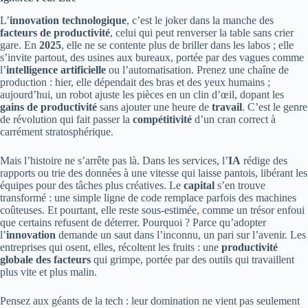
L’
innovation technologique
, c’est le joker dans la manche des
facteurs de productivité
, celui qui peut renverser la table sans crier
gare. En
2025
, elle ne se contente plus de briller dans les labos ; elle
s’invite partout, des usines aux bureaux, portée par des vagues comme
l’
intelligence artificielle
ou l’automatisation. Prenez une chaîne de
production : hier, elle dépendait des bras et des yeux humains ;
aujourd’hui, un robot ajuste les pièces en un clin d’œil, dopant les
gains de productivité
sans ajouter une heure de
travail
. C’est le genre
de révolution qui fait passer la
compétitivité
d’un cran correct à
carrément stratosphérique.
Mais l’histoire ne s’arrête pas là. Dans les services, l’
IA
rédige des
rapports ou trie des données à une vitesse qui laisse pantois, libérant les
équipes pour des tâches plus créatives. Le
capital
s’en trouve
transformé : une simple ligne de code remplace parfois des machines
coûteuses. Et pourtant, elle reste sous-estimée, comme un trésor enfoui
que certains refusent de déterrer. Pourquoi ? Parce qu’adopter
l’
innovation
demande un saut dans l’inconnu, un pari sur l’avenir. Les
entreprises qui osent, elles, récoltent les fruits : une
productivité
globale des facteurs
qui grimpe, portée par des outils qui travaillent
plus vite et plus malin.
Pensez aux géants de la tech : leur domination ne vient pas seulement