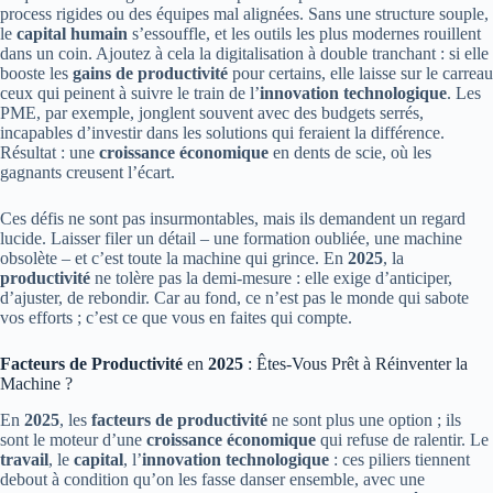
process rigides ou des équipes mal alignées. Sans une structure souple,
le
capital humain
s’essouffle, et les outils les plus modernes rouillent
dans un coin. Ajoutez à cela la digitalisation à double tranchant : si elle
booste les
gains de productivité
pour certains, elle laisse sur le carreau
ceux qui peinent à suivre le train de l’
innovation technologique
. Les
PME, par exemple, jonglent souvent avec des budgets serrés,
incapables d’investir dans les solutions qui feraient la différence.
Résultat : une
croissance économique
en dents de scie, où les
gagnants creusent l’écart.
Ces défis ne sont pas insurmontables, mais ils demandent un regard
lucide. Laisser filer un détail – une formation oubliée, une machine
obsolète – et c’est toute la machine qui grince. En
2025
, la
productivité
ne tolère pas la demi-mesure : elle exige d’anticiper,
d’ajuster, de rebondir. Car au fond, ce n’est pas le monde qui sabote
vos efforts ; c’est ce que vous en faites qui compte.
Facteurs de Productivité
en
2025
: Êtes-Vous Prêt à Réinventer la
Machine ?
En
2025
, les
facteurs de productivité
ne sont plus une option ; ils
sont le moteur d’une
croissance économique
qui refuse de ralentir. Le
travail
, le
capital
, l’
innovation technologique
: ces piliers tiennent
debout à condition qu’on les fasse danser ensemble, avec une