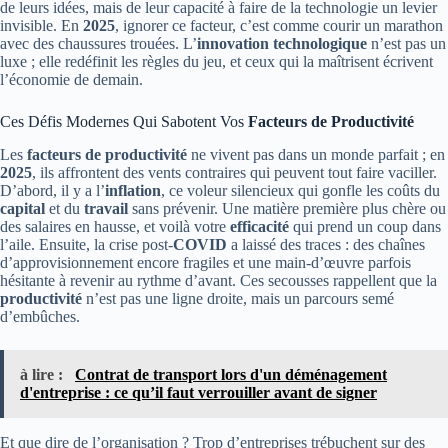
de leurs idées, mais de leur capacité à faire de la technologie un levier
invisible. En
2025
, ignorer ce facteur, c’est comme courir un marathon
avec des chaussures trouées. L’
innovation technologique
n’est pas un
luxe ; elle redéfinit les règles du jeu, et ceux qui la maîtrisent écrivent
l’économie de demain.
Ces Défis Modernes Qui Sabotent Vos
Facteurs de Productivité
Les
facteurs de productivité
ne vivent pas dans un monde parfait ; en
2025
, ils affrontent des vents contraires qui peuvent tout faire vaciller.
D’abord, il y a l’
inflation
, ce voleur silencieux qui gonfle les coûts du
capital
et du
travail
sans prévenir. Une matière première plus chère ou
des salaires en hausse, et voilà votre
efficacité
qui prend un coup dans
l’aile. Ensuite, la crise post-
COVID
a laissé des traces : des chaînes
d’approvisionnement encore fragiles et une main-d’œuvre parfois
hésitante à revenir au rythme d’avant. Ces secousses rappellent que la
productivité
n’est pas une ligne droite, mais un parcours semé
d’embûches.
à lire :
Contrat de transport lors d'un déménagement
d'entreprise : ce qu’il faut verrouiller avant de signer
Et que dire de l’organisation ? Trop d’entreprises trébuchent sur des