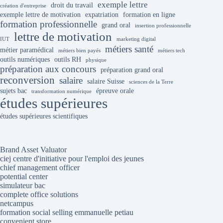
exemple lettre
droit du travail
création d'entreprise
exemple lettre de motivation
expatriation
formation en ligne
formation professionnelle
grand oral
insertion professionnelle
lettre de motivation
IUT
marketing digital
métiers santé
métier paramédical
métiers bien payés
métiers tech
outils numériques
outils RH
physique
préparation aux concours
préparation grand oral
reconversion
salaire
salaire Suisse
sciences de la Terre
sujets bac
épreuve orale
transformation numérique
études supérieures
études supérieures scientifiques
Brand Asset Valuator
ciej centre d'initiative pour l'emploi des jeunes
chief management officer
potential center
simulateur bac
complete office solutions
netcampus
formation social selling emmanuelle petiau
convenient store