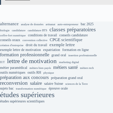
alternance
bac 2025
analyse de données
artisanat
auto-entrepreneur
classes préparatoires
biologie
candidature
candidature BTS
conditions de travail
conseils candidature
coffre-fort numérique
CPGE scientifique
conseils oraux
convention collective
exemple lettre
droit du travail
création d'entreprise
exemple lettre de motivation
expatriation
formation en ligne
formation professionnelle
grand oral
insertion professionnelle
lettre de motivation
IUT
marketing digital
métiers santé
métier paramédical
métiers bien payés
métiers tech
outils numériques
outils RH
physique
préparation aux concours
préparation grand oral
reconversion
salaire
salaire Suisse
sciences de la Terre
sujets bac
épreuve orale
transformation numérique
études supérieures
études supérieures scientifiques