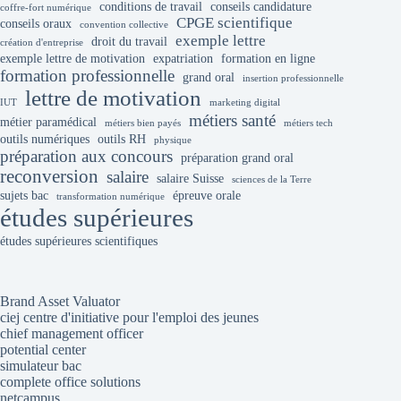
conditions de travail
conseils candidature
coffre-fort numérique
CPGE scientifique
conseils oraux
convention collective
exemple lettre
droit du travail
création d'entreprise
exemple lettre de motivation
expatriation
formation en ligne
formation professionnelle
grand oral
insertion professionnelle
lettre de motivation
IUT
marketing digital
métiers santé
métier paramédical
métiers bien payés
métiers tech
outils numériques
outils RH
physique
préparation aux concours
préparation grand oral
reconversion
salaire
salaire Suisse
sciences de la Terre
sujets bac
épreuve orale
transformation numérique
études supérieures
études supérieures scientifiques
Brand Asset Valuator
ciej centre d'initiative pour l'emploi des jeunes
chief management officer
potential center
simulateur bac
complete office solutions
netcampus