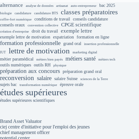
alternance
bac 2025
analyse de données
artisanat
auto-entrepreneur
classes préparatoires
biologie
candidature
candidature BTS
conditions de travail
conseils candidature
coffre-fort numérique
CPGE scientifique
conseils oraux
convention collective
exemple lettre
droit du travail
création d'entreprise
exemple lettre de motivation
expatriation
formation en ligne
formation professionnelle
grand oral
insertion professionnelle
lettre de motivation
IUT
marketing digital
métiers santé
métier paramédical
métiers bien payés
métiers tech
outils numériques
outils RH
physique
préparation aux concours
préparation grand oral
reconversion
salaire
salaire Suisse
sciences de la Terre
sujets bac
épreuve orale
transformation numérique
études supérieures
études supérieures scientifiques
Brand Asset Valuator
ciej centre d'initiative pour l'emploi des jeunes
chief management officer
potential center