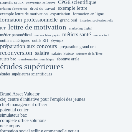
CPGE scientifique
conseils oraux
convention collective
exemple lettre
droit du travail
création d'entreprise
exemple lettre de motivation
expatriation
formation en ligne
formation professionnelle
grand oral
insertion professionnelle
lettre de motivation
IUT
marketing digital
métiers santé
métier paramédical
métiers bien payés
métiers tech
outils numériques
outils RH
physique
préparation aux concours
préparation grand oral
reconversion
salaire
salaire Suisse
sciences de la Terre
sujets bac
épreuve orale
transformation numérique
études supérieures
études supérieures scientifiques
Brand Asset Valuator
ciej centre d'initiative pour l'emploi des jeunes
chief management officer
potential center
simulateur bac
complete office solutions
netcampus
formation social selling emmanuelle petiau