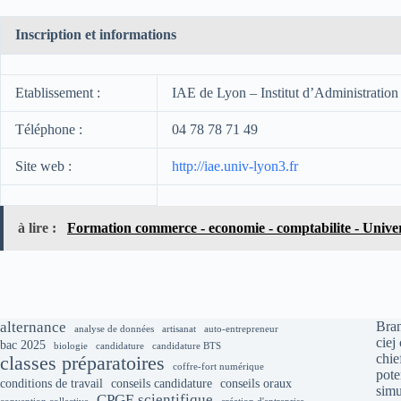
Inscription et informations
Etablissement :
IAE de Lyon – Institut d’Administration 
Téléphone :
04 78 78 71 49
Site web :
http://iae.univ-lyon3.fr
à lire :
Formation commerce - economie - comptabilite - Unive
alternance
Bran
analyse de données
artisanat
auto-entrepreneur
ciej
bac 2025
biologie
candidature
candidature BTS
chie
classes préparatoires
coffre-fort numérique
pote
conditions de travail
conseils candidature
conseils oraux
simu
CPGE scientifique