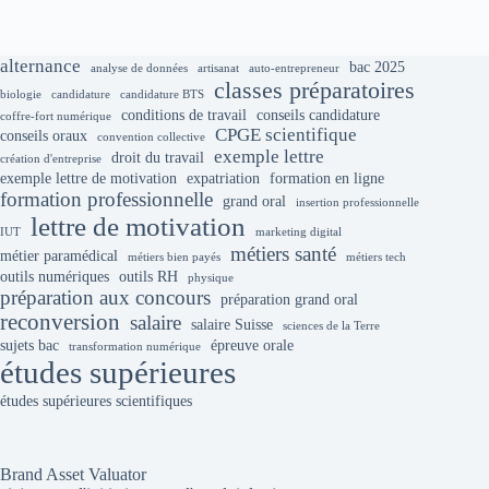
alternance
bac 2025
analyse de données
artisanat
auto-entrepreneur
classes préparatoires
biologie
candidature
candidature BTS
conditions de travail
conseils candidature
coffre-fort numérique
CPGE scientifique
conseils oraux
convention collective
exemple lettre
droit du travail
création d'entreprise
exemple lettre de motivation
expatriation
formation en ligne
formation professionnelle
grand oral
insertion professionnelle
lettre de motivation
IUT
marketing digital
métiers santé
métier paramédical
métiers bien payés
métiers tech
outils numériques
outils RH
physique
préparation aux concours
préparation grand oral
reconversion
salaire
salaire Suisse
sciences de la Terre
sujets bac
épreuve orale
transformation numérique
études supérieures
études supérieures scientifiques
Brand Asset Valuator