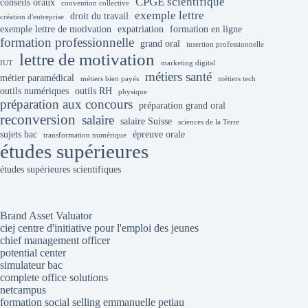
CPGE scientifique
conseils oraux
convention collective
exemple lettre
droit du travail
création d'entreprise
exemple lettre de motivation
expatriation
formation en ligne
formation professionnelle
grand oral
insertion professionnelle
lettre de motivation
IUT
marketing digital
métiers santé
métier paramédical
métiers bien payés
métiers tech
outils numériques
outils RH
physique
préparation aux concours
préparation grand oral
reconversion
salaire
salaire Suisse
sciences de la Terre
sujets bac
épreuve orale
transformation numérique
études supérieures
études supérieures scientifiques
Brand Asset Valuator
ciej centre d'initiative pour l'emploi des jeunes
chief management officer
potential center
simulateur bac
complete office solutions
netcampus
formation social selling emmanuelle petiau