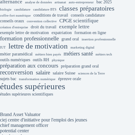
alternance
bac 2025
analyse de données
artisanat
auto-entrepreneur
classes préparatoires
biologie
candidature
candidature BTS
conditions de travail
conseils candidature
coffre-fort numérique
CPGE scientifique
conseils oraux
convention collective
exemple lettre
droit du travail
création d'entreprise
exemple lettre de motivation
expatriation
formation en ligne
formation professionnelle
grand oral
insertion professionnelle
lettre de motivation
IUT
marketing digital
métiers santé
métier paramédical
métiers bien payés
métiers tech
outils numériques
outils RH
physique
préparation aux concours
préparation grand oral
reconversion
salaire
salaire Suisse
sciences de la Terre
sujets bac
épreuve orale
transformation numérique
études supérieures
études supérieures scientifiques
Brand Asset Valuator
ciej centre d'initiative pour l'emploi des jeunes
chief management officer
potential center