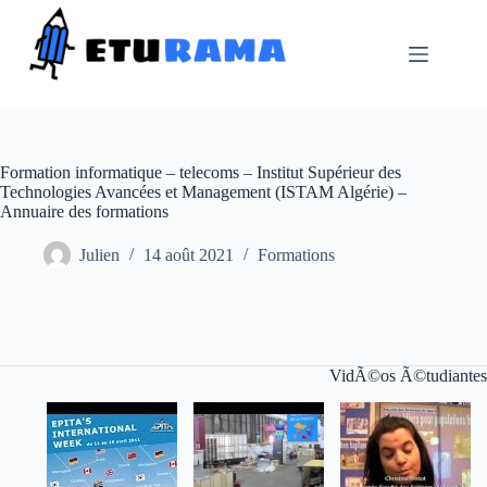
Passer
au
contenu
Formation informatique – telecoms – Institut Supérieur des
Technologies Avancées et Management (ISTAM Algérie) –
Annuaire des formations
Julien
14 août 2021
Formations
VidÃ©os Ã©tudiantes