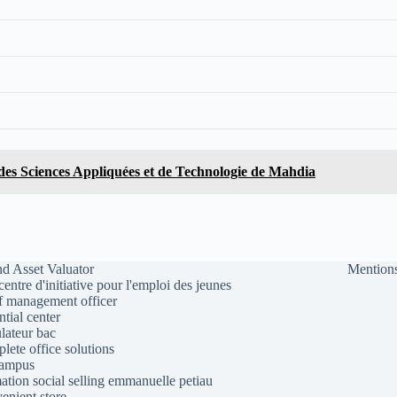
 des Sciences Appliquées et de Technologie de Mahdia
d Asset Valuator
Mentions
 centre d'initiative pour l'emploi des jeunes
f management officer
ntial center
lateur bac
lete office solutions
campus
ation social selling emmanuelle petiau
enient store