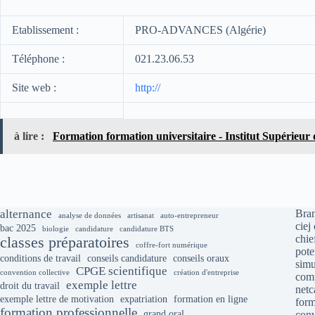
Etablissement :
PRO-ADVANCES (Algérie)
Téléphone :
021.23.06.53
Site web :
http://
à lire :
Formation formation universitaire - Institut Supérieur
alternance
Bran
analyse de données
artisanat
auto-entrepreneur
ciej
bac 2025
biologie
candidature
candidature BTS
chie
classes préparatoires
coffre-fort numérique
pote
conditions de travail
conseils candidature
conseils oraux
simu
CPGE scientifique
convention collective
création d'entreprise
comp
exemple lettre
droit du travail
net
exemple lettre de motivation
expatriation
formation en ligne
form
formation professionnelle
grand oral
conv