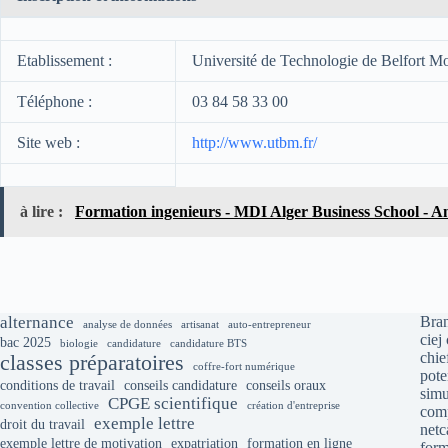
Etablissement :
Université de Technologie de Belfort 
Téléphone :
03 84 58 33 00
Site web :
http://www.utbm.fr/
à lire :
Formation ingenieurs - MDI Alger Business School - A
alternance
Bran
analyse de données
artisanat
auto-entrepreneur
ciej
bac 2025
biologie
candidature
candidature BTS
chie
classes préparatoires
coffre-fort numérique
pote
conditions de travail
conseils candidature
conseils oraux
simu
CPGE scientifique
convention collective
création d'entreprise
comp
exemple lettre
droit du travail
net
exemple lettre de motivation
expatriation
formation en ligne
form