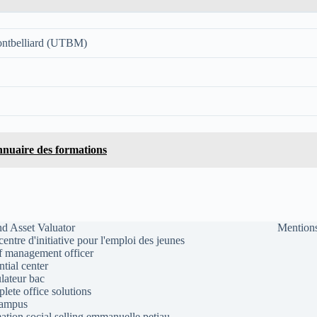
Montbelliard (UTBM)
nnuaire des formations
d Asset Valuator
Mentions
 centre d'initiative pour l'emploi des jeunes
f management officer
ntial center
lateur bac
lete office solutions
campus
ation social selling emmanuelle petiau