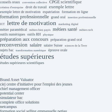
CPGE scientifique
conseils oraux
convention collective
exemple lettre
droit du travail
création d'entreprise
exemple lettre de motivation
expatriation
formation en ligne
formation professionnelle
grand oral
insertion professionnelle
lettre de motivation
IUT
marketing digital
métiers santé
métier paramédical
métiers bien payés
métiers tech
outils numériques
outils RH
physique
préparation aux concours
préparation grand oral
reconversion
salaire
salaire Suisse
sciences de la Terre
sujets bac
épreuve orale
transformation numérique
études supérieures
études supérieures scientifiques
Brand Asset Valuator
ciej centre d'initiative pour l'emploi des jeunes
chief management officer
potential center
simulateur bac
complete office solutions
netcampus
formation social selling emmanuelle petiau