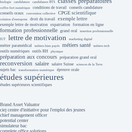
classes préparatoires
biologie
candidature
candidature BTS
conditions de travail
conseils candidature
coffre-fort numérique
CPGE scientifique
conseils oraux
convention collective
exemple lettre
droit du travail
création d'entreprise
exemple lettre de motivation
expatriation
formation en ligne
formation professionnelle
grand oral
insertion professionnelle
lettre de motivation
IUT
marketing digital
métiers santé
métier paramédical
métiers bien payés
métiers tech
outils numériques
outils RH
physique
préparation aux concours
préparation grand oral
reconversion
salaire
salaire Suisse
sciences de la Terre
sujets bac
épreuve orale
transformation numérique
études supérieures
études supérieures scientifiques
Brand Asset Valuator
ciej centre d'initiative pour l'emploi des jeunes
chief management officer
potential center
simulateur bac
complete office solutions