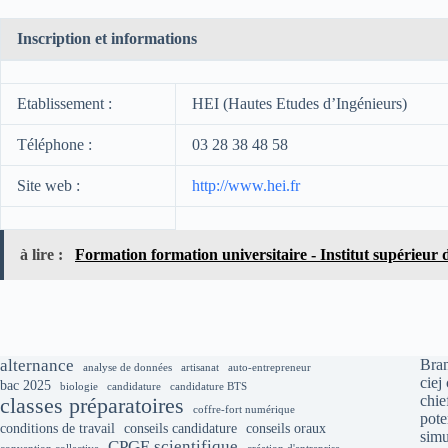
Inscription et informations
Etablissement :
HEI (Hautes Etudes d’Ingénieurs)
Téléphone :
03 28 38 48 58
Site web :
http://www.hei.fr
à lire :
Formation formation universitaire - Institut supérieur
alternance
Bran
analyse de données
artisanat
auto-entrepreneur
ciej
bac 2025
biologie
candidature
candidature BTS
chie
classes préparatoires
coffre-fort numérique
pote
conditions de travail
conseils candidature
conseils oraux
simu
CPGE scientifique