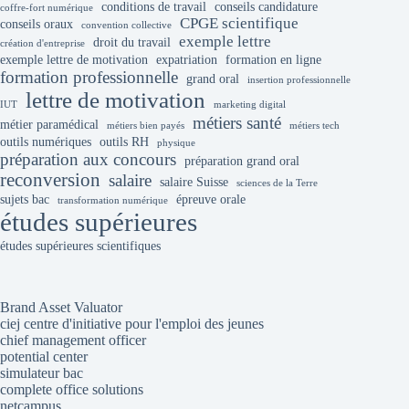
conditions de travail
conseils candidature
coffre-fort numérique
CPGE scientifique
conseils oraux
convention collective
exemple lettre
droit du travail
création d'entreprise
exemple lettre de motivation
expatriation
formation en ligne
formation professionnelle
grand oral
insertion professionnelle
lettre de motivation
IUT
marketing digital
métiers santé
métier paramédical
métiers bien payés
métiers tech
outils numériques
outils RH
physique
préparation aux concours
préparation grand oral
reconversion
salaire
salaire Suisse
sciences de la Terre
sujets bac
épreuve orale
transformation numérique
études supérieures
études supérieures scientifiques
Brand Asset Valuator
ciej centre d'initiative pour l'emploi des jeunes
chief management officer
potential center
simulateur bac
complete office solutions
netcampus