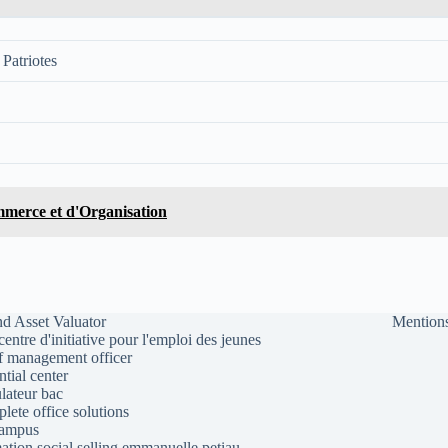
Patriotes
merce et d'Organisation
d Asset Valuator
Mentions
 centre d'initiative pour l'emploi des jeunes
f management officer
ntial center
lateur bac
lete office solutions
campus
ation social selling emmanuelle petiau