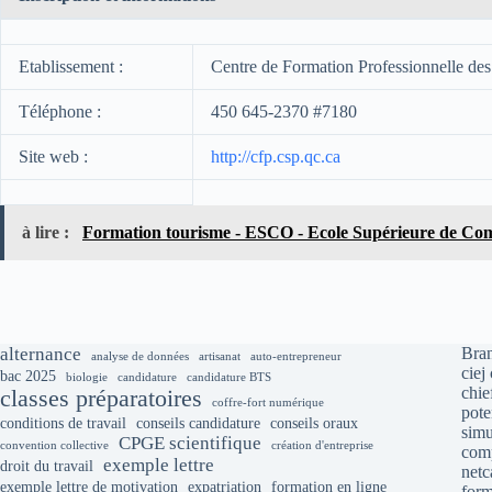
Etablissement :
Centre de Formation Professionnelle des 
Téléphone :
450 645-2370 #7180
Site web :
http://cfp.csp.qc.ca
à lire :
Formation tourisme - ESCO - Ecole Supérieure de Com
alternance
Bran
analyse de données
artisanat
auto-entrepreneur
ciej
bac 2025
biologie
candidature
candidature BTS
chie
classes préparatoires
coffre-fort numérique
pote
conditions de travail
conseils candidature
conseils oraux
simu
CPGE scientifique
convention collective
création d'entreprise
comp
exemple lettre
droit du travail
net
exemple lettre de motivation
expatriation
formation en ligne
form