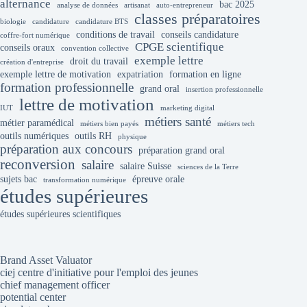
alternance
bac 2025
analyse de données
artisanat
auto-entrepreneur
classes préparatoires
biologie
candidature
candidature BTS
conditions de travail
conseils candidature
coffre-fort numérique
CPGE scientifique
conseils oraux
convention collective
exemple lettre
droit du travail
création d'entreprise
exemple lettre de motivation
expatriation
formation en ligne
formation professionnelle
grand oral
insertion professionnelle
lettre de motivation
IUT
marketing digital
métiers santé
métier paramédical
métiers bien payés
métiers tech
outils numériques
outils RH
physique
préparation aux concours
préparation grand oral
reconversion
salaire
salaire Suisse
sciences de la Terre
sujets bac
épreuve orale
transformation numérique
études supérieures
études supérieures scientifiques
Brand Asset Valuator
ciej centre d'initiative pour l'emploi des jeunes
chief management officer
potential center