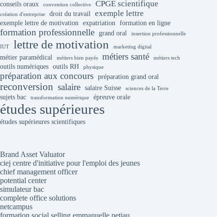
CPGE scientifique
conseils oraux
convention collective
exemple lettre
droit du travail
création d'entreprise
exemple lettre de motivation
expatriation
formation en ligne
formation professionnelle
grand oral
insertion professionnelle
lettre de motivation
IUT
marketing digital
métiers santé
métier paramédical
métiers bien payés
métiers tech
outils numériques
outils RH
physique
préparation aux concours
préparation grand oral
reconversion
salaire
salaire Suisse
sciences de la Terre
sujets bac
épreuve orale
transformation numérique
études supérieures
études supérieures scientifiques
Brand Asset Valuator
ciej centre d'initiative pour l'emploi des jeunes
chief management officer
potential center
simulateur bac
complete office solutions
netcampus
formation social selling emmanuelle petiau