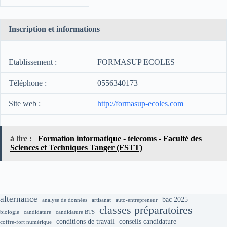
Inscription et informations
Etablissement :
FORMASUP ECOLES
Téléphone :
0556340173
Site web :
http://formasup-ecoles.com
à lire :
Formation informatique - telecoms - Faculté des
Sciences et Techniques Tanger (FSTT)
alternance
bac 2025
analyse de données
artisanat
auto-entrepreneur
classes préparatoires
biologie
candidature
candidature BTS
conditions de travail
conseils candidature
coffre-fort numérique