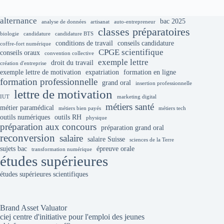
alternance
bac 2025
analyse de données
artisanat
auto-entrepreneur
classes préparatoires
biologie
candidature
candidature BTS
conditions de travail
conseils candidature
coffre-fort numérique
CPGE scientifique
conseils oraux
convention collective
exemple lettre
droit du travail
création d'entreprise
exemple lettre de motivation
expatriation
formation en ligne
formation professionnelle
grand oral
insertion professionnelle
lettre de motivation
IUT
marketing digital
métiers santé
métier paramédical
métiers bien payés
métiers tech
outils numériques
outils RH
physique
préparation aux concours
préparation grand oral
reconversion
salaire
salaire Suisse
sciences de la Terre
sujets bac
épreuve orale
transformation numérique
études supérieures
études supérieures scientifiques
Brand Asset Valuator
ciej centre d'initiative pour l'emploi des jeunes