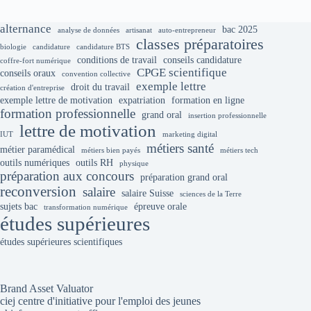
alternance
bac 2025
analyse de données
artisanat
auto-entrepreneur
classes préparatoires
biologie
candidature
candidature BTS
conditions de travail
conseils candidature
coffre-fort numérique
CPGE scientifique
conseils oraux
convention collective
exemple lettre
droit du travail
création d'entreprise
exemple lettre de motivation
expatriation
formation en ligne
formation professionnelle
grand oral
insertion professionnelle
lettre de motivation
IUT
marketing digital
métiers santé
métier paramédical
métiers bien payés
métiers tech
outils numériques
outils RH
physique
préparation aux concours
préparation grand oral
reconversion
salaire
salaire Suisse
sciences de la Terre
sujets bac
épreuve orale
transformation numérique
études supérieures
études supérieures scientifiques
Brand Asset Valuator
ciej centre d'initiative pour l'emploi des jeunes