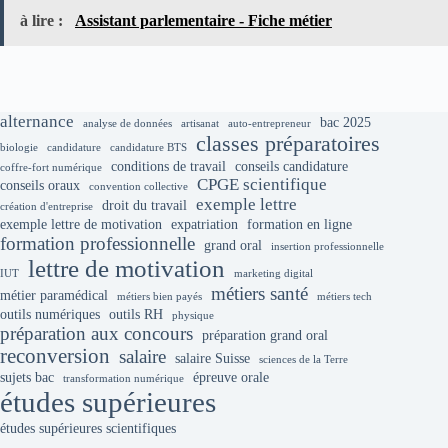
à lire :
Assistant parlementaire - Fiche métier
alternance
bac 2025
analyse de données
artisanat
auto-entrepreneur
classes préparatoires
biologie
candidature
candidature BTS
conditions de travail
conseils candidature
coffre-fort numérique
CPGE scientifique
conseils oraux
convention collective
exemple lettre
droit du travail
création d'entreprise
exemple lettre de motivation
expatriation
formation en ligne
formation professionnelle
grand oral
insertion professionnelle
lettre de motivation
IUT
marketing digital
métiers santé
métier paramédical
métiers bien payés
métiers tech
outils numériques
outils RH
physique
préparation aux concours
préparation grand oral
reconversion
salaire
salaire Suisse
sciences de la Terre
sujets bac
épreuve orale
transformation numérique
études supérieures
études supérieures scientifiques