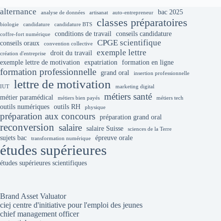
alternance
bac 2025
analyse de données
artisanat
auto-entrepreneur
classes préparatoires
biologie
candidature
candidature BTS
conditions de travail
conseils candidature
coffre-fort numérique
CPGE scientifique
conseils oraux
convention collective
exemple lettre
droit du travail
création d'entreprise
exemple lettre de motivation
expatriation
formation en ligne
formation professionnelle
grand oral
insertion professionnelle
lettre de motivation
IUT
marketing digital
métiers santé
métier paramédical
métiers bien payés
métiers tech
outils numériques
outils RH
physique
préparation aux concours
préparation grand oral
reconversion
salaire
salaire Suisse
sciences de la Terre
sujets bac
épreuve orale
transformation numérique
études supérieures
études supérieures scientifiques
Brand Asset Valuator
ciej centre d'initiative pour l'emploi des jeunes
chief management officer