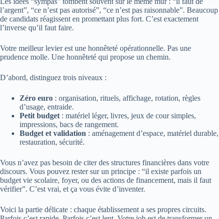
Les idées “sympas” tombent souvent sur le même mur : “il faut de
l’argent”, “ce n’est pas autorisé”, “ce n’est pas raisonnable”. Beaucoup
de candidats réagissent en promettant plus fort. C’est exactement
l’inverse qu’il faut faire.
Votre meilleur levier est une honnêteté opérationnelle. Pas une
prudence molle. Une honnêteté qui propose un chemin.
D’abord, distinguez trois niveaux :
Zéro euro
: organisation, rituels, affichage, rotation, règles
d’usage, entraide.
Petit budget
: matériel léger, livres, jeux de cour simples,
impressions, bacs de rangement.
Budget et validation
: aménagement d’espace, matériel durable,
restauration, sécurité.
Vous n’avez pas besoin de citer des structures financières dans votre
discours. Vous pouvez rester sur un principe : “il existe parfois un
budget vie scolaire, foyer, ou des actions de financement, mais il faut
vérifier”. C’est vrai, et ça vous évite d’inventer.
Voici la partie délicate : chaque établissement a ses propres circuits.
Parfois c’est rapide. Parfois c’est lent. Votre job est de transformer un