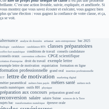
Une
idée de projet pour délégué de classe
n’est pas une promesse
brillante. C’est une action livrable, suivie, expliquée, et améliorée. Si
vous montrez que vous savez écouter et exécuter, vous gagnez bien
plus qu’une élection : vous gagnez la confiance de votre classe, et ça,
ça se voit.
alternance
bac 2025
analyse de données
artisanat
auto-entrepreneur
classes préparatoires
biologie
candidature
candidature BTS
conditions de travail
conseils candidature
coffre-fort numérique
CPGE scientifique
conseils oraux
convention collective
exemple lettre
droit du travail
création d'entreprise
exemple lettre de motivation
expatriation
formation en ligne
formation professionnelle
grand oral
insertion professionnelle
lettre de motivation
IUT
marketing digital
métiers santé
métier paramédical
métiers bien payés
métiers tech
outils numériques
outils RH
physique
préparation aux concours
préparation grand oral
reconversion
salaire
salaire Suisse
sciences de la Terre
sujets bac
épreuve orale
transformation numérique
études supérieures