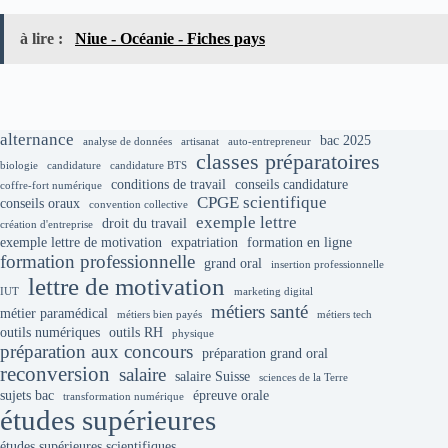
à lire :
Niue - Océanie - Fiches pays
alternance
bac 2025
analyse de données
artisanat
auto-entrepreneur
classes préparatoires
biologie
candidature
candidature BTS
conditions de travail
conseils candidature
coffre-fort numérique
CPGE scientifique
conseils oraux
convention collective
exemple lettre
droit du travail
création d'entreprise
exemple lettre de motivation
expatriation
formation en ligne
formation professionnelle
grand oral
insertion professionnelle
lettre de motivation
IUT
marketing digital
métiers santé
métier paramédical
métiers bien payés
métiers tech
outils numériques
outils RH
physique
préparation aux concours
préparation grand oral
reconversion
salaire
salaire Suisse
sciences de la Terre
sujets bac
épreuve orale
transformation numérique
études supérieures
études supérieures scientifiques