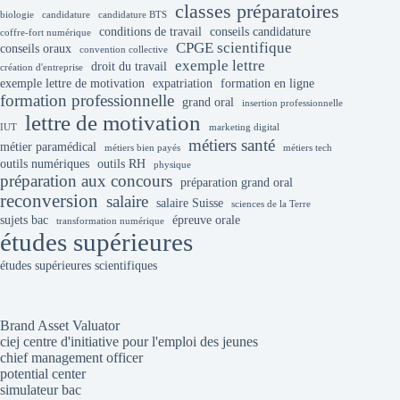
classes préparatoires
biologie
candidature
candidature BTS
conditions de travail
conseils candidature
coffre-fort numérique
CPGE scientifique
conseils oraux
convention collective
exemple lettre
droit du travail
création d'entreprise
exemple lettre de motivation
expatriation
formation en ligne
formation professionnelle
grand oral
insertion professionnelle
lettre de motivation
IUT
marketing digital
métiers santé
métier paramédical
métiers bien payés
métiers tech
outils numériques
outils RH
physique
préparation aux concours
préparation grand oral
reconversion
salaire
salaire Suisse
sciences de la Terre
sujets bac
épreuve orale
transformation numérique
études supérieures
études supérieures scientifiques
Brand Asset Valuator
ciej centre d'initiative pour l'emploi des jeunes
chief management officer
potential center
simulateur bac