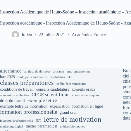
Inspection Académique de Haute-Saône – Inspection académique – Aca
Inspection académique - Inspection Académique de Haute-Saône - Acad
Julien
22 juillet 2021
Académies France
alternance
Bran
analyse de données
artisanat
auto-entrepreneur
ciej
bac 2025
biologie
candidature
candidature BTS
chie
classes préparatoires
coffre-fort numérique
pote
conditions de travail
conseils candidature
conseils oraux
simu
CPGE scientifique
convention collective
création d'entreprise
comp
exemple lettre
droit du travail
net
exemple lettre de motivation
expatriation
formation en ligne
form
formation professionnelle
grand oral
conv
lettre de motivation
data
insertion professionnelle
IUT
métier paramédical
marketing digital
métiers bien payés