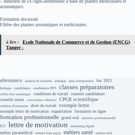
– Industrie de lÂ?agro-alimentaire à base de plantes médicinales et
aromatiques.
Formation doctorale
Filière des plantes aromatiques et médicinales.
à lire :
Ecole Nationale de Commerce et de Gestion (ENCG)
Tanger -
alternance
bac 2025
analyse de données
artisanat
auto-entrepreneur
classes préparatoires
biologie
candidature
candidature BTS
conditions de travail
conseils candidature
coffre-fort numérique
CPGE scientifique
conseils oraux
convention collective
exemple lettre
droit du travail
création d'entreprise
exemple lettre de motivation
expatriation
formation en ligne
formation professionnelle
grand oral
insertion professionnelle
lettre de motivation
IUT
marketing digital
métiers santé
métier paramédical
métiers bien payés
métiers tech