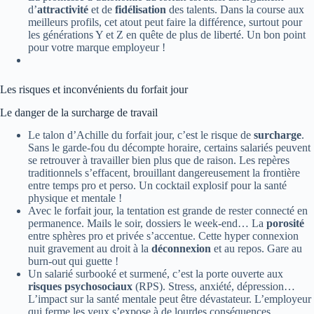
d’
attractivité
et de
fidélisation
des talents. Dans la course aux
meilleurs profils, cet atout peut faire la différence, surtout pour
les générations Y et Z en quête de plus de liberté. Un bon point
pour votre marque employeur !
Les risques et inconvénients du forfait jour
Le danger de la surcharge de travail
Le talon d’Achille du forfait jour, c’est le risque de
surcharge
.
Sans le garde-fou du décompte horaire, certains salariés peuvent
se retrouver à travailler bien plus que de raison. Les repères
traditionnels s’effacent, brouillant dangereusement la frontière
entre temps pro et perso. Un cocktail explosif pour la santé
physique et mentale !
Avec le forfait jour, la tentation est grande de rester connecté en
permanence. Mails le soir, dossiers le week-end… La
porosité
entre sphères pro et privée s’accentue. Cette hyper connexion
nuit gravement au droit à la
déconnexion
et au repos. Gare au
burn-out qui guette !
Un salarié surbooké et surmené, c’est la porte ouverte aux
risques psychosociaux
(RPS). Stress, anxiété, dépression…
L’impact sur la santé mentale peut être dévastateur. L’employeur
qui ferme les yeux s’expose à de lourdes conséquences,