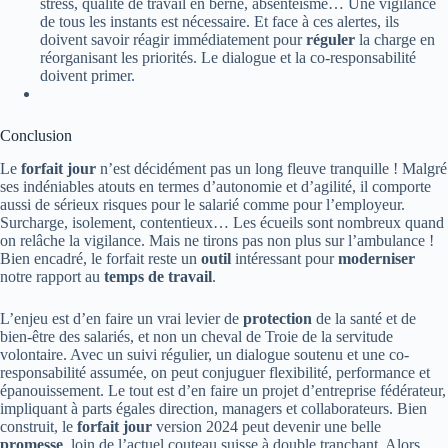
stress, qualité de travail en berne, absentéisme… Une vigilance
de tous les instants est nécessaire. Et face à ces alertes, ils
doivent savoir réagir immédiatement pour
réguler
la charge en
réorganisant les priorités. Le dialogue et la co-responsabilité
doivent primer.
Conclusion
Le
forfait jour
n’est décidément pas un long fleuve tranquille ! Malgré
ses indéniables atouts en termes d’autonomie et d’agilité, il comporte
aussi de sérieux risques pour le salarié comme pour l’employeur.
Surcharge, isolement, contentieux… Les écueils sont nombreux quand
on relâche la vigilance. Mais ne tirons pas non plus sur l’ambulance !
Bien encadré, le forfait reste un
outil
intéressant pour
moderniser
notre rapport au
temps de travail
.
L’enjeu est d’en faire un vrai levier de
protection
de la santé et de
bien-être des salariés, et non un cheval de Troie de la servitude
volontaire. Avec un suivi régulier, un dialogue soutenu et une co-
responsabilité assumée, on peut conjuguer flexibilité, performance et
épanouissement. Le tout est d’en faire un projet d’entreprise fédérateur,
impliquant à parts égales direction, managers et collaborateurs. Bien
construit, le
forfait jour
version 2024 peut devenir une belle
promesse
, loin de l’actuel couteau suisse à double tranchant. Alors,