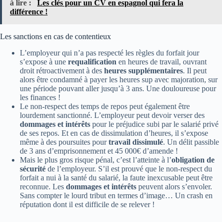
à lire :
Les clés pour un CV en espagnol qui fera la
différence !
Les sanctions en cas de contentieux
L’employeur qui n’a pas respecté les règles du forfait jour
s’expose à une
requalification
en heures de travail, ouvrant
droit rétroactivement à des
heures supplémentaires
. Il peut
alors être condamné à payer les heures sup avec majoration, sur
une période pouvant aller jusqu’à 3 ans. Une douloureuse pour
les finances !
Le non-respect des temps de repos peut également être
lourdement sanctionné. L’employeur peut devoir verser des
dommages et intérêts
pour le préjudice subi par le salarié privé
de ses repos. Et en cas de dissimulation d’heures, il s’expose
même à des poursuites pour
travail dissimulé
. Un délit passible
de 3 ans d’emprisonnement et 45 000€ d’amende !
Mais le plus gros risque pénal, c’est l’atteinte à l’
obligation de
sécurité
de l’employeur. S’il est prouvé que le non-respect du
forfait a nui à la santé du salarié, la faute inexcusable peut être
reconnue. Les
dommages et intérêts
peuvent alors s’envoler.
Sans compter le lourd tribut en termes d’image… Un crash en
réputation dont il est difficile de se relever !