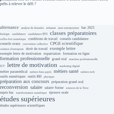
prêts à relever le défi ?
alternance
bac 2025
analyse de données
artisanat
auto-entrepreneur
classes préparatoires
biologie
candidature
candidature BTS
conditions de travail
conseils candidature
coffre-fort numérique
CPGE scientifique
conseils oraux
convention collective
exemple lettre
droit du travail
création d'entreprise
exemple lettre de motivation
expatriation
formation en ligne
formation professionnelle
grand oral
insertion professionnelle
lettre de motivation
IUT
marketing digital
métiers santé
métier paramédical
métiers bien payés
métiers tech
outils numériques
outils RH
physique
préparation aux concours
préparation grand oral
reconversion
salaire
salaire Suisse
sciences de la Terre
sujets bac
épreuve orale
transformation numérique
études supérieures
études supérieures scientifiques