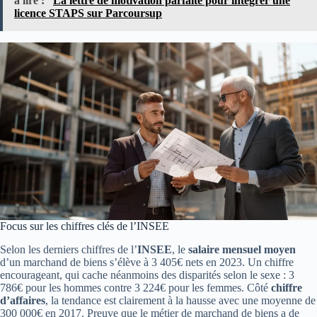
à lire :
La lettre de motivation parfaite pour intégrer une
licence STAPS sur Parcoursup
Focus sur les chiffres clés de l’INSEE
Selon les derniers chiffres de l’
INSEE
, le
salaire mensuel moyen
d’un marchand de biens s’élève à 3 405€ nets en 2023. Un chiffre
encourageant, qui cache néanmoins des disparités selon le sexe : 3
786€ pour les hommes contre 3 224€ pour les femmes. Côté
chiffre
d’affaires
, la tendance est clairement à la hausse avec une moyenne de
300 000€ en 2017. Preuve que le métier de marchand de biens a de