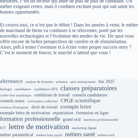
meilleurs, c’est un secteur qui attire de plus de plus de candidats. Un
métier exigeant certes, mais ô combien excitant pour qui sait saisir les
bonnes opportunités.
Et croyez-moi, ce n’est que le début ! Dans les années à venir, le métier
de marchand de biens va continuer à se réinventer, porté par les
nouvelles technologies et l’évolution des modes de vie. De quoi vous
offrir encore de belles perspectives de carrière et de rémunération.
Alors, prêt à tenter l’aventure et à écrire votre propre success story ?
C’est le moment de foncer, le marché n’attend que vous !
alternance
bac 2025
analyse de données
artisanat
auto-entrepreneur
classes préparatoires
biologie
candidature
candidature BTS
conditions de travail
conseils candidature
coffre-fort numérique
CPGE scientifique
conseils oraux
convention collective
exemple lettre
droit du travail
création d'entreprise
exemple lettre de motivation
expatriation
formation en ligne
formation professionnelle
grand oral
insertion professionnelle
lettre de motivation
IUT
marketing digital
métiers santé
métier paramédical
métiers bien payés
métiers tech