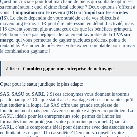
Question cruciale pour tout marchand de biens qui souhaite optimiser
sa rémunération : quel régime fiscal adopter ? Deux options s’offrent à
vous : l’
imposition sur le revenu (IR)
ou l’
impôt sur les sociétés
(IS)
. Le choix dépendra de votre stratégie et de vos objectifs à
moyen/long terme. L’IR peut être intéressant en début d’activité, mais
l’IS devient souvent plus avantageux dès que les bénéfices grimpent.
Petit bonus à ne pas négliger : le traitement favorable de la
TVA sur
marge
, qui vous permettra de gagner quelques précieux points de
rentabilité. À étudier de près avec votre expert-comptable pour trouver
la combinaison gagnante !
à lire :
Combien gagne une entreprise de nettoyage
Opter pour le statut juridique le plus adapté
SAS
,
SASU
ou
SARL
? Si ces acronymes vous donnent le tournis,
pas de panique ! Chaque statut a ses avantages et ses contraintes qu’il
faut étudier à la loupe. La SAS offre une grande souplesse de
fonctionnement mais peut s’avérer complexe à gérer au quotidien. La
SASU, idéale pour les entrepreneurs solo, permet de limiter les
formalités tout en protégeant votre patrimoine personnel. Quant à la
SARL, c’est le compromis idéal pour démarrer avec des associés tout
en limitant les risques. Un casse-tête ? Demandez conseil à votre