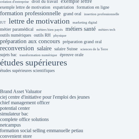
exemple lettre
droit du travail
création d'entreprise
exemple lettre de motivation
expatriation
formation en ligne
formation professionnelle
grand oral
insertion professionnelle
lettre de motivation
IUT
marketing digital
métiers santé
métier paramédical
métiers bien payés
métiers tech
outils numériques
outils RH
physique
préparation aux concours
préparation grand oral
reconversion
salaire
salaire Suisse
sciences de la Terre
sujets bac
épreuve orale
transformation numérique
études supérieures
études supérieures scientifiques
Brand Asset Valuator
ciej centre d'initiative pour l'emploi des jeunes
chief management officer
potential center
simulateur bac
complete office solutions
netcampus
formation social selling emmanuelle petiau
convenient store