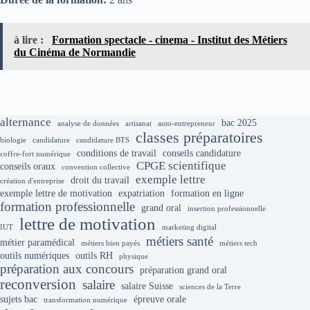
à lire :
Formation spectacle - cinema - Institut des Métiers
du Cinéma de Normandie
alternance
bac 2025
analyse de données
artisanat
auto-entrepreneur
classes préparatoires
biologie
candidature
candidature BTS
conditions de travail
conseils candidature
coffre-fort numérique
CPGE scientifique
conseils oraux
convention collective
exemple lettre
droit du travail
création d'entreprise
exemple lettre de motivation
expatriation
formation en ligne
formation professionnelle
grand oral
insertion professionnelle
lettre de motivation
IUT
marketing digital
métiers santé
métier paramédical
métiers bien payés
métiers tech
outils numériques
outils RH
physique
préparation aux concours
préparation grand oral
reconversion
salaire
salaire Suisse
sciences de la Terre
sujets bac
épreuve orale
transformation numérique