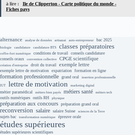
à lire :
Ile de Clipperton - Carte politique du monde -
Fiches pays
alternance
bac 2025
analyse de données
artisanat
auto-entrepreneur
classes préparatoires
biologie
candidature
candidature BTS
conditions de travail
conseils candidature
coffre-fort numérique
CPGE scientifique
conseils oraux
convention collective
exemple lettre
droit du travail
création d'entreprise
exemple lettre de motivation
expatriation
formation en ligne
formation professionnelle
grand oral
insertion professionnelle
lettre de motivation
IUT
marketing digital
métiers santé
métier paramédical
métiers bien payés
métiers tech
outils numériques
outils RH
physique
préparation aux concours
préparation grand oral
reconversion
salaire
salaire Suisse
sciences de la Terre
sujets bac
épreuve orale
transformation numérique
études supérieures
études supérieures scientifiques