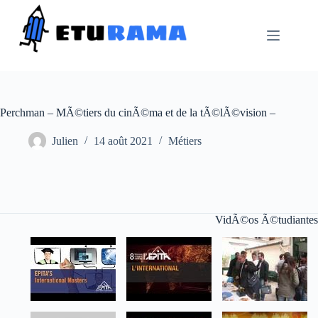
Passer
au
contenu
Perchman – MÃ©tiers du cinÃ©ma et de la tÃ©lÃ©vision –
Julien
14 août 2021
Métiers
VidÃ©os Ã©tudiantes